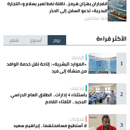
انفجاران يهزان هرمز.. ناقلة نفط تعبر بسلام و«التجارة
البحرية» تدعو السفن إلى الحذر
منذ ساعتين
الأكثر قراءة
يوم
أسبوع
شهر
اقتصاد
1
«الموارد البشرية»: إتاحة نقل خدمة الوافد
من منشأة إلى فرد
محليات
2
باستثناء 4 إدارات.. انطلاق العام الدراسي
الجديد.. الثلاثاء القادم
منوعات
3
لا أستطيع مسامحتهما.. إبراهيم سعيد