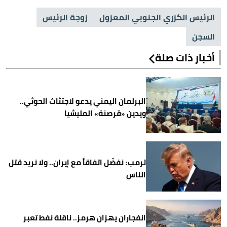
الرئيس الكزري الجنوبي المعزول
زوجة الرئيس
السجن
أخبار ذات صلة
البرلمان اليمني يدعو لاجتثاث الحوثي..
ويدين «قرصنة» المليشيا
ترمب: نفضّل اتفاقاً مع إيران.. ولا نريد قتل
الناس
انفجاران يهزان هرمز.. ناقلة نفط تعبر