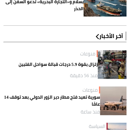
بسلام و«التجارة البحرية» تدعو السفن إلى
الحذر
آخر الأخبار
منوعات
زلزال بقوة 5.9 درجات قبالة سواحل الفلبين
منذ 56 دقيقة
منوعات
سورية تعيد فتح مطار دير الزور الدولي بعد توقف 14
عامًا
منذ ساعة
السياسة