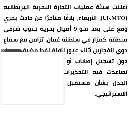
أعلنت هيئة عمليات التجارة البحرية البريطانية
(UKMTO)، الأربعاء، بلاغًا متأخرًا عن حادث بحري
وقع على بعد نحو 9 أميال بحرية جنوب شرقي
منطقة كمزار في سلطنة عُمان، تزامن مع سماع
دوي انفجارين أثناء عبور ناقلة نفط مضيق هرمز،
دون تسجيل إصابات أو أضرار بيئية، في وقت
تصاعدت فيه التحذيرات الملاحية وسط تجدد
الجدل بشأن مستقبل الملاحة في المضيق
الاستراتيجي.
بلاغ متأخر عن حادث بحري
أوضحت هيئة عمليات التجارة البحرية البريطانية أنها