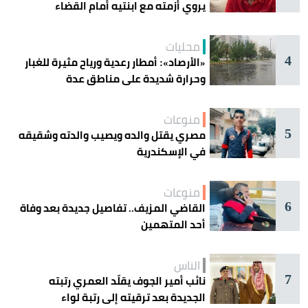
يروي أزمته مع ابنتيه أمام القضاء
محليات
4
«الأرصاد»: أمطار رعدية ورياح مثيرة للغبار
وحرارة شديدة على مناطق عدة
منوعات
5
مصري يقتل والده ويصيب والدته وشقيقه
في الإسكندرية
منوعات
6
القاضي المزيف.. تفاصيل جديدة بعد وفاة
أحد المتهمين
الناس
7
نائب أمير الجوف يقلّد العمري رتبته
الجديدة بعد ترقيته إلى رتبة لواء