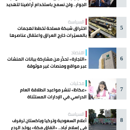
الجوار.. ولن نسمح باستخدام أراضينا لتهديد
أمنها
السياسة
5
اختراق شبكة مسلحة تخطط لهجمات
بالمسيّرات خارج العراق واعتقال عناصرها
اقتصاد
6
«التجارة» تحذّر من مشاركة بيانات المنشآت
عبر مواقع ومنصات غير موثوقة
محليات
7
«عكاظ» تنشر مواعيد انطلاقة العام
الدراسي في الإدارات المستثناة
السياسة
8
أعلام السعودية وتركيا وباكستان ترفرف
في إسلام آباد.. «اتفاق مكة» يوحّد الردع