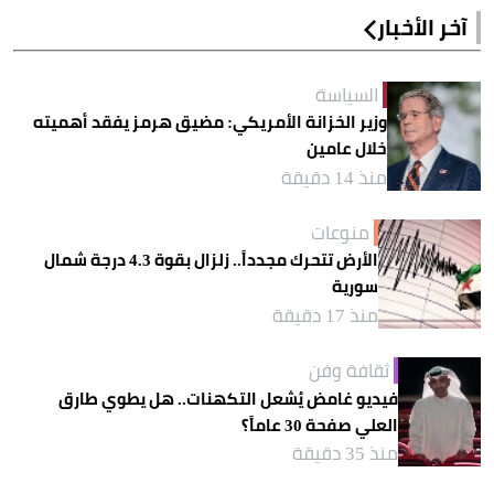
آخر الأخبار
السياسة
وزير الخزانة الأمريكي: مضيق هرمز يفقد أهميته
خلال عامين
منذ 14 دقيقة
منوعات
الأرض تتحرك مجدداً.. زلزال بقوة 4.3 درجة شمال
سورية
منذ 17 دقيقة
ثقافة وفن
فيديو غامض يُشعل التكهنات.. هل يطوي طارق
العلي صفحة 30 عاماً؟
منذ 35 دقيقة