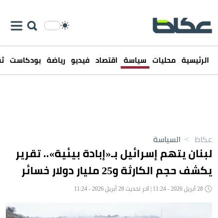
الرئيسية
محليات
سياسة
اقتصاد
فيديو
رياضة
بودكاست
ثق
عكاظ
>
السياسة
لبنان يتهم إسرائيل بـ«إبادة بيئية».. تقرير
يكشف حجم الكارثة و25 مليار دولار خسائر
28 أبريل 2026 - 11:24 | آخر تحديث 28 أبريل 2026 - 11:24