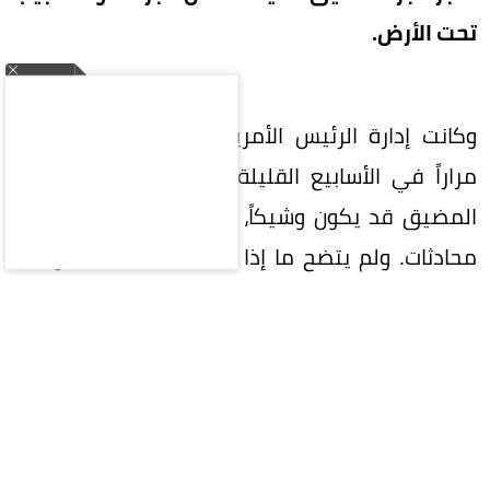
تحت الأرض.
وكانت إدارة الرئيس الأمريكي دونالد ترمب، أكدت
مراراً في الأسابيع القليلة الماضية أن اتفاقاً لفتح
المضيق قد يكون وشيكاً، قبل أن تنفي إيران إجراء
محادثات. ولم يتضح ما إذا كانت سلسلة المفاوضات
الأحدث ستؤدي إلى ترتيب أكثر استدامة.
ويُعد مضيق هرمز ممراً لنحو خُمس صادرات النفط
والغاز العالمية، وعندما أغلقته إيران عقب الضربات
الأمريكية والإسرائيلية في فبراير الماضي، تقطّعت