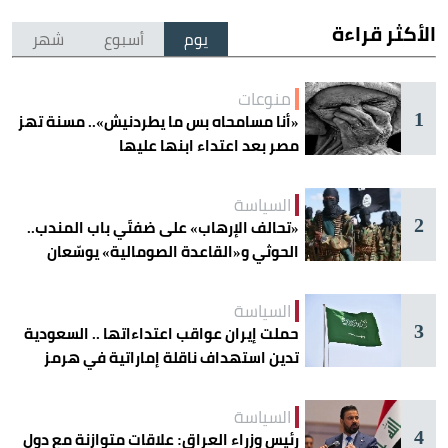
الأكثر قراءة
يوم
أسبوع
شهر
منوعات
1
«أنا مسامحاه بس ما يطردنيش».. مسنة تهز
مصر بعد اعتداء ابنها عليها
السياسة
2
«تحالف الإرهاب» على ضفتَي باب المندب..
الحوثي و«القاعدة الصومالية» يوسّعان
دائرة الخطر
السياسة
3
حملت إيران عواقب اعتداءاتها .. السعودية
تدين استهداف ناقلة إماراتية في هرمز
السياسة
4
رئيس وزراء العراق: علاقات متوازنة مع دول