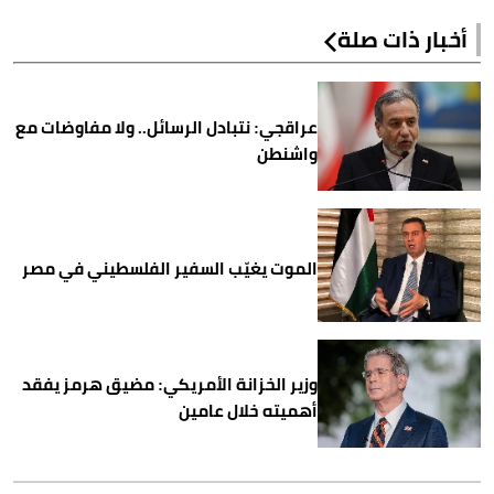
أخبار ذات صلة
عراقجي: نتبادل الرسائل.. ولا مفاوضات مع
واشنطن
الموت يغيّب السفير الفلسطيني في مصر
وزير الخزانة الأمريكي: مضيق هرمز يفقد
أهميته خلال عامين