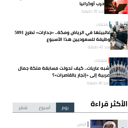
حرب أوكرانيا
منذ 38 دقيقة
محليات
غالبيتها في الرياض ومكة.. «جدارات» تطرح 5891
وظيفة للسعوديين هذا الأسبوع
منذ 42 دقيقة
منوعات
شبه عاريات.. كيف تحولت مسابقة ملكة جمال
عربية إلى «إتجار بالقاصرات»؟
منذ 46 دقيقة
الأكثر قراءة
يوم
أسبوع
شهر
الناس