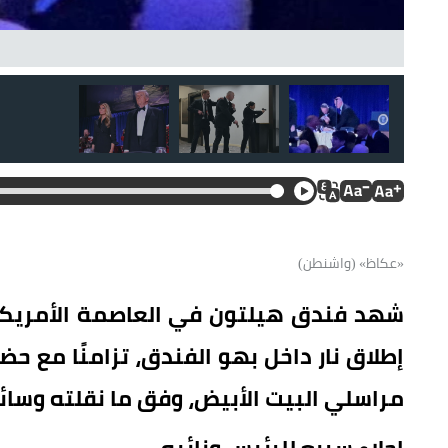
فريق الحراسة الخاص بالرئيس الأمريكي يحاولون حمايته فور سم
«عكاظ» (واشنطن)
شهد فندق هيلتون في العاصمة الأمريكي
إطلاق نار داخل بهو الفندق، تزامنًا مع ح
مراسلي البيت الأبيض، وفق ما نقلته وسائل