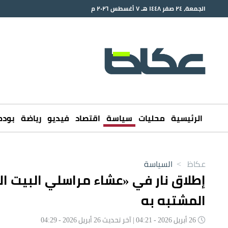
الجمعة، ٢٤ صفر ١٤٤٨ هـ ٧ أغسطس ٢٠٢٦ م
الرئيسية
محليات
سياسة
اقتصاد
فيديو
رياضة
بود
عكاظ
>
السياسة
إطلاق نار في «عشاء مراسلي البيت ال
المشتبه به
26 أبريل 2026 - 04:21 | آخر تحديث 26 أبريل 2026 - 04:29