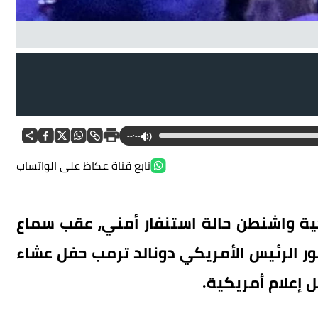
اع صوت إطلاق النار، في إجراء احترازي لضمان سلامته.
--:--
تابع قناة عكاظ على الواتساب
ة واشنطن حالة استنفار أمني، عقب سماع
ضور الرئيس الأمريكي دونالد ترمب حفل عشاء
 إعلام أمريكية.