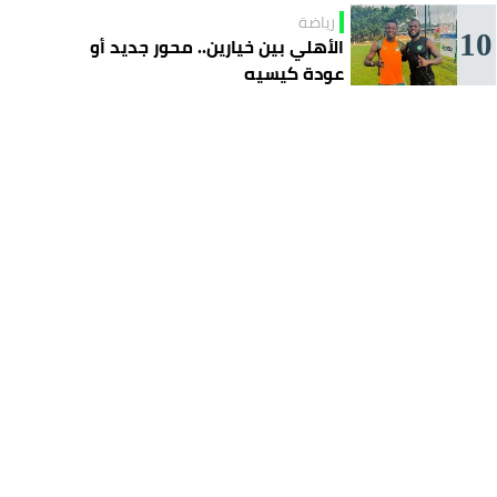
رياضة
10
الأهلي بين خيارين.. محور جديد أو
عودة كيسيه