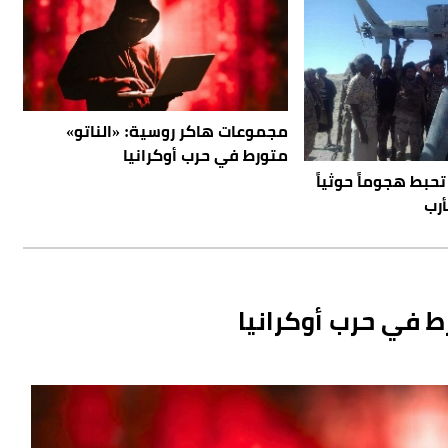
مجموعات هاكر روسية: «الناتو»
متورط في حرب أوكرانيا
تحبط هجوماً حوثياً
رب
ط في حرب أوكرانيا