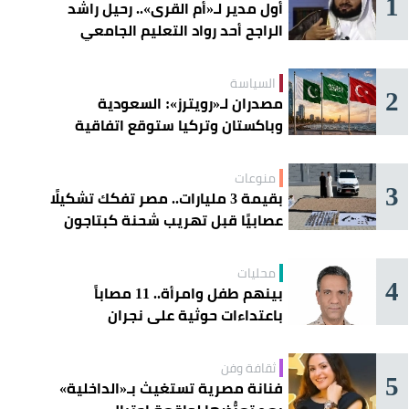
1
أول مدير لـ«أم القرى».. رحيل راشد
الراجح أحد رواد التعليم الجامعي
السياسة
2
مصدران لـ«رويترز»: السعودية
وباكستان وتركيا ستوقع اتفاقية
«دفاع مشترك» اليوم في جدة
منوعات
3
بقيمة 3 مليارات.. مصر تفكك تشكيلًا
عصابيًا قبل تهريب شحنة كبتاجون
ضخمة
محليات
4
بينهم طفل وامرأة.. 11 مصاباً
باعتداءات حوثية على نجران
ثقافة وفن
5
فنانة مصرية تستغيث بـ«الداخلية»