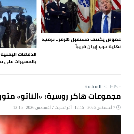
غموض يكتنف مستقبل هرمز.. ترمب:
نهاية حرب إيران قريباً
الدفاعات اليمنية 
بالمسيرات على مأ
عكاظ
>
السياسة
مجموعات هاكر روسية: «الناتو» متور
7 أغسطس 2026 - 12:15 | آخر تحديث 7 أغسطس 2026 - 12:15