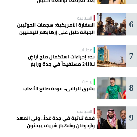
بعد تعرُّضها لواقعة احتيال
السياسة
6
السفارة الأمريكية: هجمات الحوثيين
الجبانة دليل على إرهابهم لليمنيين
محليات
7
بدء إجراءات استكمال منح أراضٍ
لـ2418 مستفيداً في جدة ورابغ
والليث
رياضة
8
بشرى للراقي.. عودة صانع الألعاب
السياسة
9
قمة ثلاثية في جدة غداً.. ولي العهد
وأردوغان وشهباز شريف يبحثون
تعزيز التعاون