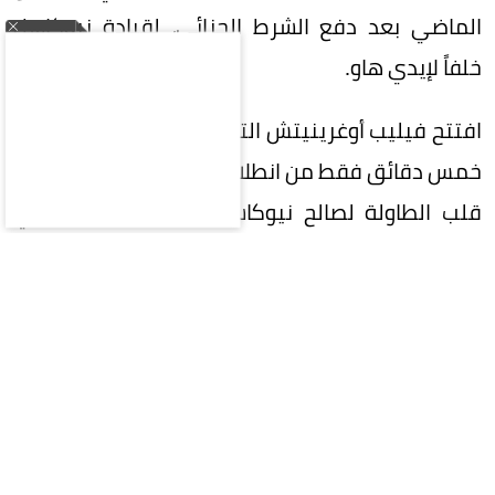
الماضي بعد دفع الشرط الجزائي، لقيادة نيوكاسل
خلفاً لإيدي هاو.
افتتح فيليب أوغرينيتش التسجيل لفريق فالنسيا بعد
خمس دقائق فقط من انطلاق المباراة، لكن يوان ويسا
قلب الطاولة لصالح نيوكاسل بتسجيل هدفين في
الدقيقتين 52 و76.