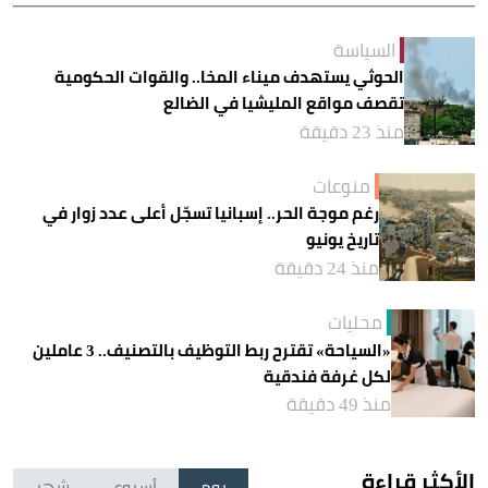
السياسة
الحوثي يستهدف ميناء المخا.. والقوات الحكومية
تقصف مواقع المليشيا في الضالع
منذ 23 دقيقة
منوعات
رغم موجة الحر.. إسبانيا تسجّل أعلى عدد زوار في
تاريخ يونيو
منذ 24 دقيقة
محليات
«السياحة» تقترح ربط التوظيف بالتصنيف.. 3 عاملين
لكل غرفة فندقية
منذ 49 دقيقة
الأكثر قراءة
يوم
أسبوع
شهر