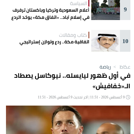
السياسة
9
أعلام السعودية وتركيا وباكستان ترفرف
في إسلام آباد.. «اتفاق مكة» يوحّد الردع
كتاب ومقالات
10
اتفاقية مكة.. ردع وتوازن إستراتيجي
عكاظ
>
رياضة
في أول ظهور ليايسله.. نيوكاسل يصطاد
الـ«خفافيش»
9 أغسطس 2026 - 11:51 | آخر تحديث 9 أغسطس 2026 - 11:51