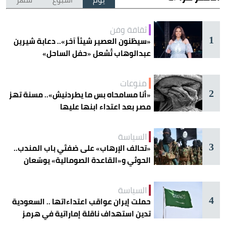
ثقافة وفن
1
«سيظنون العصير شيئاً آخر».. دعابة شيرين
عبدالوهاب تُشعل «حفل الساحل»
منوعات
2
«أنا مسامحاه بس ما يطردنيش».. مسنة تهز
مصر بعد اعتداء ابنها عليها
السياسة
3
«تحالف الإرهاب» على ضفتَي باب المندب..
الحوثي و«القاعدة الصومالية» يوسّعان
دائرة الخطر
السياسة
4
حملت إيران عواقب اعتداءاتها .. السعودية
تدين استهداف ناقلة إماراتية في هرمز