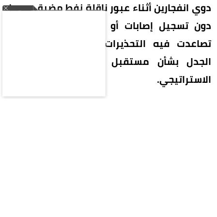
دوي انفجارين أثناء عبور ناقلة نفط مضيق هرمز،
دون تسجيل إصابات أو أضرار بيئية، في وقت
تصاعدت فيه التحذيرات الملاحية وسط تجدد
الجدل بشأن مستقبل الملاحة في المضيق
الاستراتيجي.
بلاغ متأخر عن حادث بحري
أوضحت هيئة عمليات التجارة البحرية البريطانية أنها
تلقت بلاغًا متأخرًا عن وقوع حادث في المياه الواقعة
على بعد نحو 9 أميال بحرية جنوب شرقي كمزار، إحدى
المناطق المطلة على مضيق هرمز، قبل أن تكشف
تفاصيل الواقعة عبر سلسلة من التحديثات المتلاحقة.