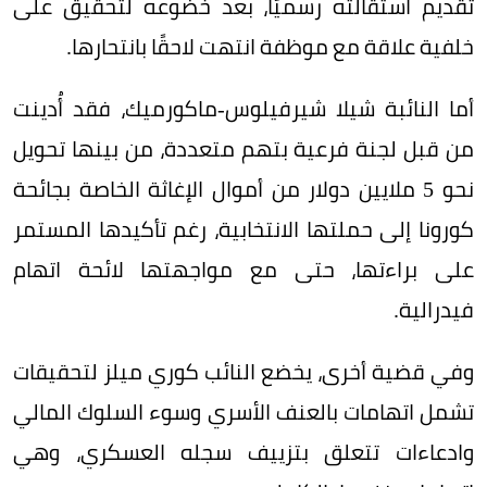
تقديم استقالته رسميًا، بعد خضوعه لتحقيق على
خلفية علاقة مع موظفة انتهت لاحقًا بانتحارها.
أما النائبة شيلا شيرفيلوس-ماكورميك، فقد أُدينت
من قبل لجنة فرعية بتهم متعددة، من بينها تحويل
نحو 5 ملايين دولار من أموال الإغاثة الخاصة بجائحة
كورونا إلى حملتها الانتخابية، رغم تأكيدها المستمر
على براءتها، حتى مع مواجهتها لائحة اتهام
فيدرالية.
وفي قضية أخرى، يخضع النائب كوري ميلز لتحقيقات
تشمل اتهامات بالعنف الأسري وسوء السلوك المالي
وادعاءات تتعلق بتزييف سجله العسكري، وهي