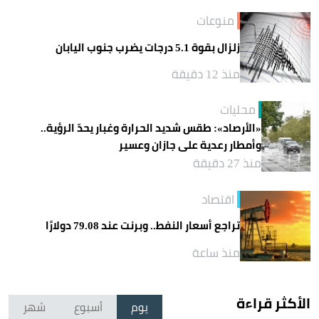
منوعات
زلزال بقوة 5.1 درجات يضرب جنوب اليابان
منذ 12 دقيقة
محليات
«الأرصاد»: طقس شديد الحرارة وغبار يحدّ الرؤية..
وأمطار رعدية على جازان وعسير
منذ 27 دقيقة
اقتصاد
تراجع أسعار النفط.. وبرنت عند 79.08 دولارًا
منذ ساعة
الأكثر قراءة
يوم
أسبوع
شهر