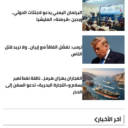
البرلمان اليمني يدعو لاجتثاث الحوثي..
ويدين «قرصنة» المليشيا
ترمب: نفضّل اتفاقاً مع إيران.. ولا نريد قتل
الناس
انفجاران يهزان هرمز.. ناقلة نفط تعبر
بسلام و«التجارة البحرية» تدعو السفن إلى
الحذر
آخر الأخبار