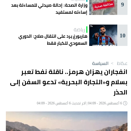
9
وزارة الصحة: إحالة صيدلي للمساءلة بعد
إساءته لمستفيد
رياضة
10
هاربورغ يرد على انتقال صلاح: الدوري
السعودي للكبار فقط
عكاظ
>
السياسة
انفجاران يهزان هرمز.. ناقلة نفط تعبر
بسلام و«التجارة البحرية» تدعو السفن إلى
الحذر
6 أغسطس 2026 - 04:09 | آخر تحديث 6 أغسطس 2026 - 04:09