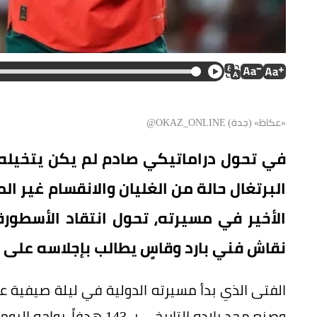
«عكاظ» (جدة) OKAZ_ONLINE@
في تحول دراماتيكي صادم لم يكن يتخيله 
البرتغال حالة من الغليان والانقسام غير ا
الأخير في مسيرته، تحول انتقاد الأسطورة
نقاش فني بارد وقاسٍ يطالب بإجلاسه على م
وصنع مجد بلاده التاريخي ب