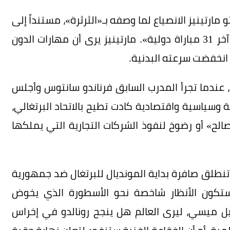
مارتينيز الانصياع لما وصفه بـ«الثرثرة»، مستنداً إلى
لغة الأرقام الصارمة: «رونالدو سجل 25 هدفاً في آخر 31 مباراة دولية». مارتينيز يرى أن مهارات الدون
و انخفضت سرعته البدنية.
س مونديال 2022 على الأجواء، عندما تجرأ المدرب السابق فرناندو سانتوس وأجلس
 وسياسية واقتصادية كادت تطيح بالاتحاد البرتغالي،
الح» أو رضوخ لنفوذ الشركات التجارية التي يملكها
تنطلق صافرة بداية المونديال للبرتغال ضد جمهورية
وستكون الأنظار شاخصة نحو الأسطورة الذي يخوض
نيل ميسي، ليرى العالم هل ينجح رونالدو في إخراس