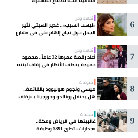
اتفاقية مكة للدفاع المشترك
ثقافة وفن
6
«ليست السبب».. غدير السبتي تثير
الجدل حول نجاح إلهام علي في «شارع
الأعشى»
ثقافة وفن
7
أعاد رقصة عمرها 32 عاماً.. محمود
حميدة يخطف الأنظار في زفاف ابنته
منوعات
8
ميسي ونجوم هوليوود بالقائمة..
هل يحتفل رونالدو وجورجينا بـ«زفاف
القرن» غداً؟
محليات
9
غالبيتها في الرياض ومكة..
«جدارات» تطرح 5891 وظيفة
للسعوديين هذا الأسبوع