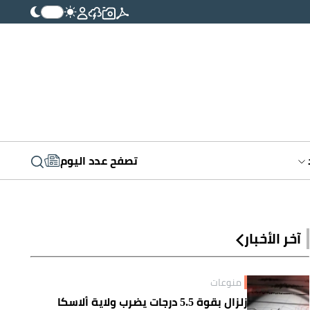
تصفح عدد اليوم
آخر الأخبار
منوعات
زلزال بقوة 5.5 درجات يضرب ولاية ألاسكا