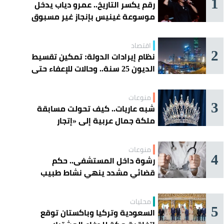
1
رقم يكسر التاريخ.. عمرو دياب يدخل
موسوعة غينيس بإنجاز غير مسبوق
اقتصاد
2
نظام إيرادات الدولة: تمكين تقسيط
الديون 25 سنة.. وحالات للإعفاء حتى
مليون ريال
منوعات
3
شبه عاريات.. كيف تحولت مسابقة
ملكة جمال عربية إلى «إتجار
بالقاصرات»؟
منوعات
4
رشوة داخل المستشفى.. حكم
قضائي مشدد ينهي نشاط طبيب
مغربي
محليات
5
السعودية وتركيا وباكستان توقع