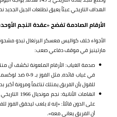
الهداف التاريخي عبئاً يعيق تطلعات الجيل الجديد ن
الأرقام الصادمة تفضح «عقدة النجم الأوحد»
الأجواء خلف كواليس معسكر البرتغال تبدو مشحونة 
مارتينيز في موقف دفاعي صعب:
صدمة الغياب: الأرقام الملعونة تكشف أن منتخ
للقول بأن الفريق يمتلك تناغماً ومرونة أكبر بدون 7
اتهامات الأنان
على الدون قائلاً: «إنه لا يلعب ليحقق الفوز ل
أن الفريق يعاني معه».