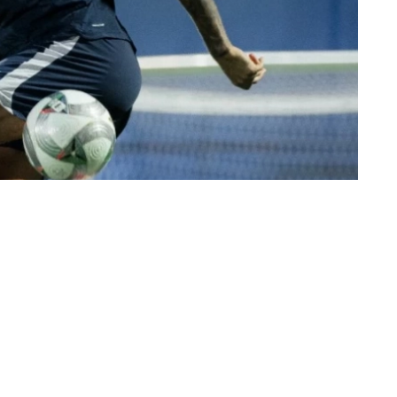
محمد جمعة (القاهرة)
اليوم (الجمعة) في انتظار حسم مستقبله خلال فترة ا