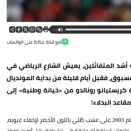
--:--
تابع قناة عكاظ على الواتساب
أشد المتفائلين، يعيش الشارع الرياضي في
لمسبوق، فقبل أيام قليلة من بداية المونديال
 كريستيانو رونالدو من «خيانة وطنية» إلى
قاعد البدلاء!
الفتى الذي بدأ مسيرته الدولية في ليلة صيفية عام 2003 على عشب طُلي باللون الأخضر لإخفاء عيوبه،
ـ 143 هدفاً، يواجه اليوم علامات استفهام حارقة في لشبونة: هل أصبح وجود