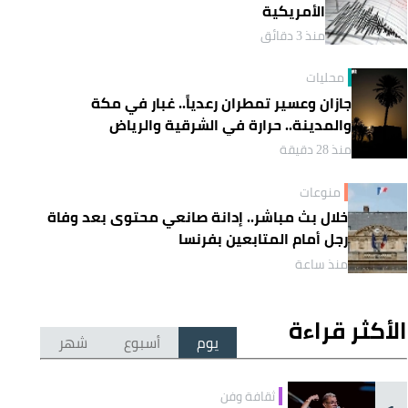
الأمريكية
منذ 3 دقائق
محليات
جازان وعسير تمطران رعدياً.. غبار في مكة
والمدينة.. حرارة في الشرقية والرياض
منذ 28 دقيقة
منوعات
خلال بث مباشر.. إدانة صانعي محتوى بعد وفاة
رجل أمام المتابعين بفرنسا
منذ ساعة
الأكثر قراءة
يوم
أسبوع
شهر
ثقافة وفن