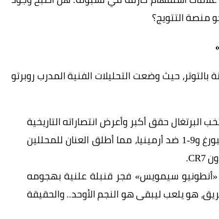
حو منصة التتويج؟
بالتوتر، حيث وضعت التحليلات الفنية المدرب روبرتو
ب البرتغال حقق أكبر وأعرض انتصاراته التاريخية
في غياب قائده، مثل الفوز بـ 9-0 ضد لوكسمبورغ و9-1 ضد أرمينيا، مما أطلق العنان للمحللين
CR.
ية: نجم مونديال 1966 التاريخي «أنطونيو سيمويس» فجر قنبلة علنية بهجومه
لفريق، هو يلعب ليبقى هو النجم الأوحد.. والحقيقة