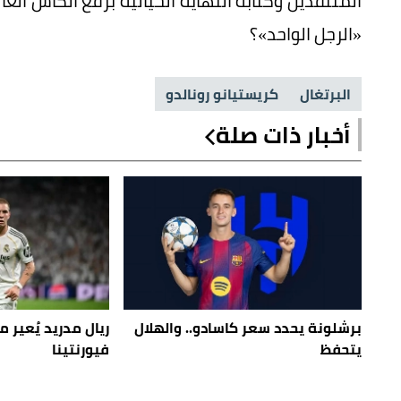
المنتقدين وكتابة النهاية الخيالية برفع الكأس العا
«الرجل الواحد»؟
البرتغال
كريستيانو رونالدو
أخبار ذات صلة
برشلونة يحدد سعر كاسادو.. والهلال
ريال مدريد يُعير م
يتحفظ
فيورنتينا