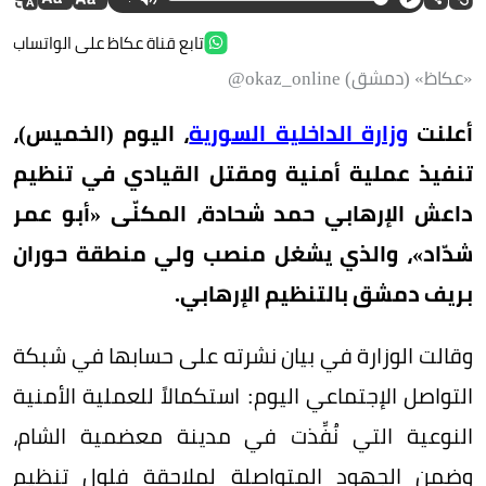
تابع قناة عكاظ على الواتساب
«عكاظ» (دمشق) okaz_online@
أعلنت
وزارة الداخلية السورية
، اليوم (الخميس)،
تنفيذ عملية أمنية ومقتل القيادي في تنظيم
داعش الإرهابي حمد شحادة، المكنّى «أبو عمر
شدّاد»، والذي يشغل منصب ولي منطقة حوران
بريف دمشق بالتنظيم الإرهابي.
وقالت الوزارة في بيان نشرته على حسابها في شبكة
التواصل الإجتماعي اليوم: استكمالاً للعملية الأمنية
النوعية التي نُفِّذت في مدينة معضمية الشام،
وضمن الجهود المتواصلة لملاحقة فلول تنظيم