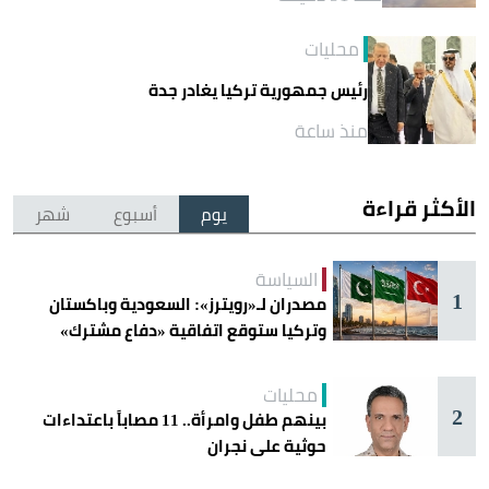
محليات
رئيس جمهورية تركيا يغادر جدة
منذ ساعة
الأكثر قراءة
يوم
أسبوع
شهر
السياسة
1
مصدران لـ«رويترز»: السعودية وباكستان
وتركيا ستوقع اتفاقية «دفاع مشترك»
اليوم في جدة
محليات
2
بينهم طفل وامرأة.. 11 مصاباً باعتداءات
حوثية على نجران