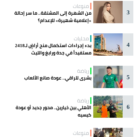
منوعات
3
من الشهرة إلى المشنقة.. ما سر إحالة
«إعلامية شهيرة» للإعدام؟
محليات
4
بدء إجراءات استكمال منح أراضٍ لـ2418
مستفيداً في جدة ورابغ والليث
رياضة
5
بشرى للراقي.. عودة صانع الألعاب
رياضة
6
الأهلي بين خيارين.. محور جديد أو عودة
كيسيه
منوعات