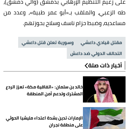
على زعيم التنظيم الإرهابي بدمشق (والي دمشق)،
طه الزعبي، والملقب بـ«أبو عمر طبية»، وعدد من
مساعديه، وضبط حزام ناسف وسلاح بحوزتهم.
مقتل قيادي داعشي
وسورية تعلن قتل داعشي
التحالف الدولي ضد داعش
أخبار ذات صلة
خالد بن سلمان: «اتفاقية مكة» تعزز الردع
المشترك وتدعم أمن المنطقة
الإمارات تدين بشدة اعتداء مليشيا الحوثي
على منطقة نجران