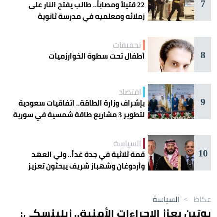
7
22 قتيلاً ومصاباً.. طالب يفتح النار على
زملائه ومعلميه في مدرسة ثانوية
تحقيقات
8
أطفال تحت سطوة الخوارزميات
اقتصاد
9
بإشراف وزارة الطاقة.. اتفاقيات سعودية
لتطوير 3 مشاريع طاقة شمسية في سورية
السياسة
10
قمة ثلاثية في جدة غداً.. ولي العهد
وأردوغان وشهباز شريف يبحثون تعزيز
التعاون
عكاظ
>
السياسة
بوتين يعزز الإجراءات الأمنية.. زيلينسكي: