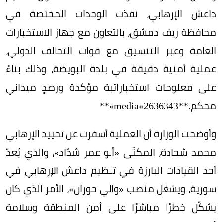
داعش الإرهابي، نفذت الوحدات المختصة في
محافظة ريف دمشق، بالتعاون مع جهاز الاستخبارات
العامة وعبر التنسيق مع قوات التحالف الدولي،
عملية أمنية دقيقة في بلدة البويضة، وذلك بناءً
على معلومات استخباراتية مؤكدة ورصدٍ ميداني
محكم.**media«2636343»**
وأوضحت الوزارة أن العملية أسفرت عن تحييد الإرهابي
محمد شحادة، المكنّى «أبو عمر شدّاد»، والذي يُعدّ
أحد القيادات البارزة في تنظيم داعش الإرهابي في
سورية، ويشغل منصب «والي حوران»، الأمر الذي كان
يشكّل خطرًا مباشرًا على أمن المنطقة وسلامة