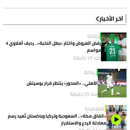
آخر الأخبار
رياضة
رفض العروض واختار «بطل النخبة».. رديف أهلاوي 4
مواسم
منذ 19 دقيقة
رياضة
الأهلي.. «المحور» ينتظر قرار بوسيتش
منذ 20 دقيقة
ملتيميديا
«اتفاق مكة».. السعودية وتركيا وباكستان تُعيد رسم
معادلة الردع والاستقرار