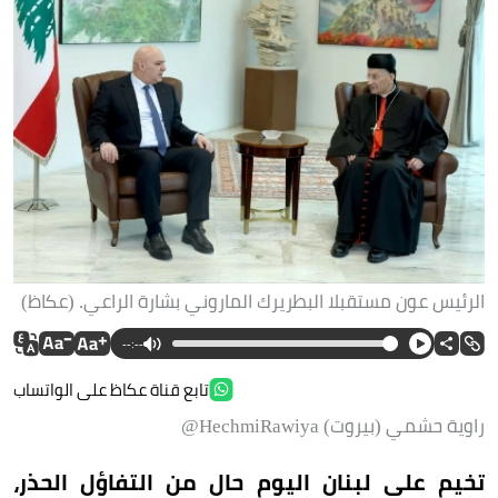
الرئيس عون مستقبلا البطريرك الماروني بشارة الراعي. (عكاظ)
--:--
تابع قناة عكاظ على الواتساب
راوية حشمي (بيروت) HechmiRawiya@
تخيم على لبنان اليوم حال من التفاؤل الحذر،