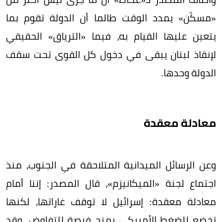
«مسكّن» يمدد الوقت طالما أن الدولة تقوم بما
يتعين عليها القيام به، فيما «الترياق» الحقيقي
لإنقاذ لبنان يبقى في دخول كل القوى تحت سقف
الدولة وحدها.
معادلة معقدة
وعن الرسائل الميدانية المتلاحقة في الجنوب، منذ
اجتماع لجنة «الميكانيزم»، قال المصدر: إننا أمام
معادلة معقدة: إسرائيل لا توقف غاراتها، لكنها
تخضع للضغط الأمريكي بمنح فرصة للتفاوض. وقد