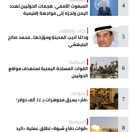
4
المبعوث الأممي: هجمات الحوثيين تهدد
اليمن وتجرّه إلى مواجهة إقليمية
كتاب ومقالات
5
وداعًا أديبَ المدينةِ ومؤرّخها.. محمد صالح
البليهشي
السياسة
6
القوات المسلحة اليمنية تستهدف مواقع
الحوثيين
منوعات
7
«فأر» يسرق مجوهرات بـ 12 ألف دولار!
السياسة
8
«قوات دفاع شبوة» تطلق عملية «الرد