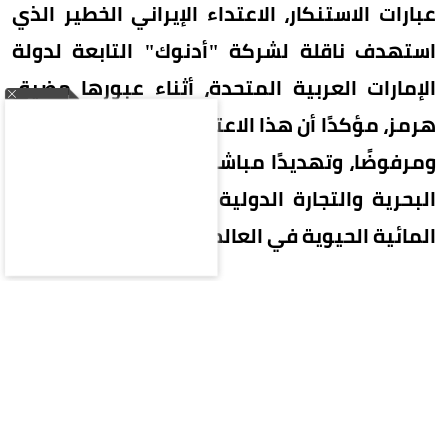
عبارات الاستنكار، الاعتداء الإيراني الخطير الذي
استهدف ناقلة لشركة "أدنوك" التابعة لدولة
الإمارات العربية المتحدة، أثناء عبورها مضيق
هرمز، مؤكدًا أن هذا الاعتداء يمثل تصعيدًا خطيرًا
ومرفوضًا، وتهديدًا مباشرًا لأمن وسلامة الملاحة
البحرية والتجارة الدولية في أحد أهم الممرات
المائية الحيوية في العالم.
وشدد الأمين العام على الرفض القاطع لأي محاولات
إيرانية لتحويل هذا الممر الدولي الحيوي إلى أداة
للضغط والتهديد، داعيًا المجتمع الدولي إلى تحمل
مسؤولياته واتخاذ موقف حازم لوقف هذه الاعتداءات
الخطيرة ومنع تكرارها، وضمان حرية وأمن الملاحة