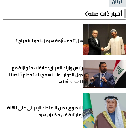
لبنان
أخبار ذات صلة
هل تتجه «أزمة هرمز» نحو الانفراج ؟
رئيس وزراء العراق: علاقات متوازنة مع
دول الجوار.. ولن نسمح باستخدام أراضينا
لتهديد أمنها
البديوي يدين الاعتداء الإيراني على ناقلة
إماراتية في مضيق هرمز