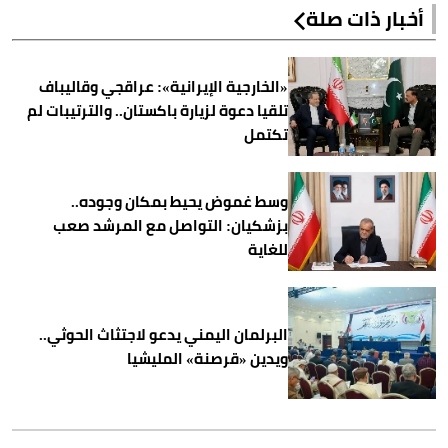
أخبار ذات صلة
«الخارجية الإيرانية»: عراقجي وقاليباف
تلقيا دعوة لزيارة باكستان.. والترتيبات لم
تكتمل
وسط غموض يحيط بمكان وجوده..
بزشكيان: التواصل مع المرشد صعب
للغاية
البرلمان اليمني يدعو لاجتثاث الحوثي..
ويدين «قرصنة» المليشيا