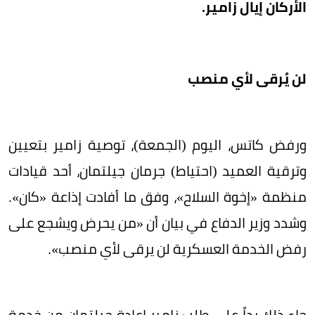
الأركان إيال زامير.
لن يُرقى لأي منصب
ورفض كاتس، اليوم (الجمعة)، توصية زامير بتعيين
وترقية العميد (احتياط) جرمان جيلتمان، أحد قيادات
منظمة «إخوة السلاح»، وفق ما أفادت إذاعة «كان».
وشدد وزير الدفاع في بيان أن «من يحرض ويشجع على
رفض الخدمة العسكرية لن يرقى لأي منصب».
جاء ذلك رداً على طلب زامير إعادة جيلتمان من خدمة