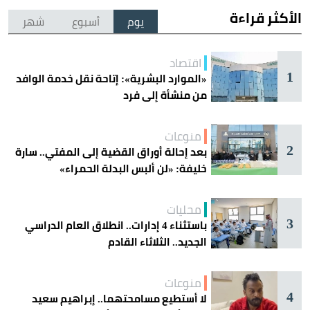
الأكثر قراءة
يوم
أسبوع
شهر
اقتصاد
1
«الموارد البشرية»: إتاحة نقل خدمة الوافد
من منشأة إلى فرد
منوعات
2
بعد إحالة أوراق القضية إلى المفتي.. سارة
خليفة: «لن ألبس البدلة الحمراء»
محليات
3
باستثناء 4 إدارات.. انطلاق العام الدراسي
الجديد.. الثلاثاء القادم
منوعات
4
لا أستطيع مسامحتهما.. إبراهيم سعيد