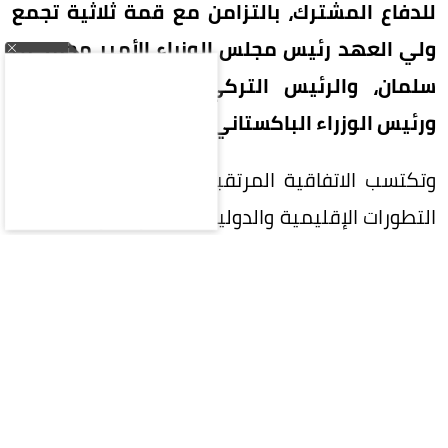
للدفاع المشترك، بالتزامن مع قمة ثلاثية تجمع
ولي العهد رئيس مجلس الوزراء الأمير محمد بن
سلمان، والرئيس التركي رجب طيب أردوغان،
ورئيس الوزراء الباكستاني محمد شهباز شريف.
وتكتسب الاتفاقية المرتقبة أهمية خاصة في ظل
التطورات الإقليمية والدولية المتسارعة، وما تشهده
المنطقة من تحديات أمنية وسياسية، فيما يُنتظر أن
تفتح آفاقاً أوسع للتنسيق والتعاون بين الرياض وأنقرة
وإسلام آباد.
قمة ثلاثية في السعودية
يذكر أن المملكة ستستضيف اليوم القمة الثلاثية