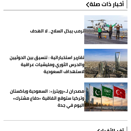
أخبار ذات صلة
ترمب يبدّل السلاح.. لا الهدف
تقارير استخباراتية : تنسيق بين الحوثيين
والحرس الثوري ومليشيات عراقية
لاستهداف السعودية
مصدران لـ«رويترز»: السعودية وباكستان
وتركيا ستوقع اتفاقية «دفاع مشترك»
اليوم في جدة
آخر الأخبار