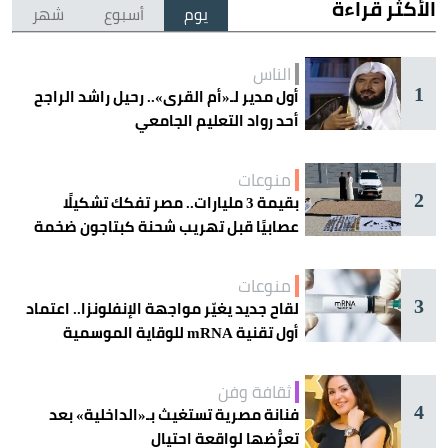
الأكثر قراءة
يوم
أسبوع
شهر
الناس
1
أول مدير لـ«أم القرى».. رحيل راشد الراجح
أحد رواد التعليم الجامعي
منوعات
2
بقيمة 3 مليارات.. مصر تفكك تشكيلًا
عصابيًا قبل تهريب شحنة كبتاجون ضخمة
منوعات
3
لقاح جديد يغيّر مواجهة الإنفلونزا.. اعتماد
أول تقنية mRNA للوقاية الموسمية
ثقافة وفن
4
فنانة مصرية تستغيث بـ«الداخلية» بعد
تعرُّضها لواقعة احتيال