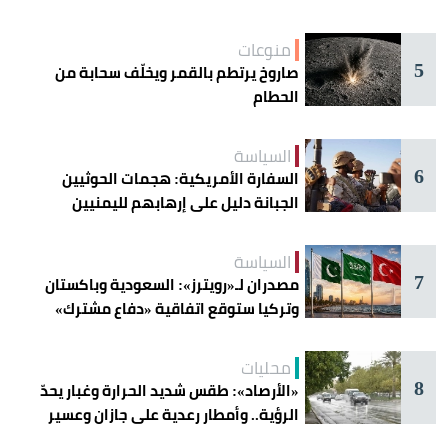
منوعات
5
صاروخ يرتطم بالقمر ويخلّف سحابة من
الحطام
السياسة
6
السفارة الأمريكية: هجمات الحوثيين
الجبانة دليل على إرهابهم لليمنيين
السياسة
7
مصدران لـ«رويترز»: السعودية وباكستان
وتركيا ستوقع اتفاقية «دفاع مشترك»
اليوم في جدة
محليات
8
«الأرصاد»: طقس شديد الحرارة وغبار يحدّ
الرؤية.. وأمطار رعدية على جازان وعسير