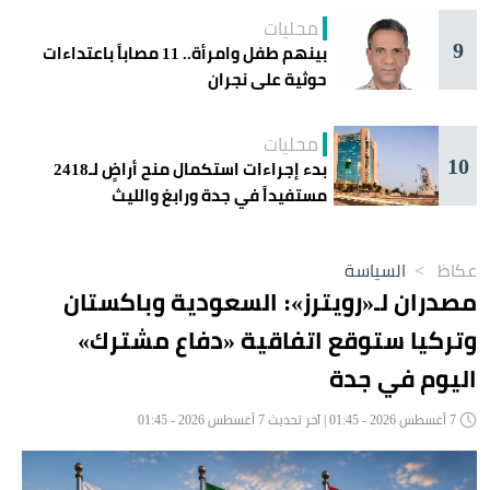
محليات
9
بينهم طفل وامرأة.. 11 مصاباً باعتداءات
حوثية على نجران
محليات
10
بدء إجراءات استكمال منح أراضٍ لـ2418
مستفيداً في جدة ورابغ والليث
عكاظ
>
السياسة
مصدران لـ«رويترز»: السعودية وباكستان
وتركيا ستوقع اتفاقية «دفاع مشترك»
اليوم في جدة
7 أغسطس 2026 - 01:45 | آخر تحديث 7 أغسطس 2026 - 01:45