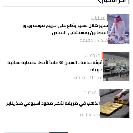
محليات
مدير هلال عسير يطّلع على حريق تنومة ويزور
المصابين بمستشفى النماص
منذ 15 دقيقة
منوعات
أنوثة سامة.. السجن 30 عاماً لأخطر «عصابة نسائية
عربية»
منذ 21 دقيقة
اقتصاد
الذهب في طريقه لأكبر صعود أسبوعي منذ يناير
منذ ساعة