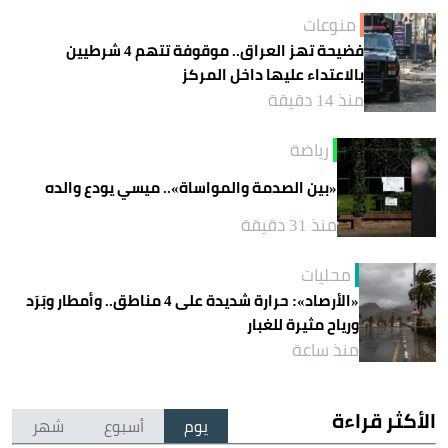
منوعات
فضيحة تهز العراق.. موقوفة تتهم 4 شرطيين
بالاعتداء عليها داخل المركز
منذ 14 دقيقة
رياضة
«بين الصدمة والمواساة».. ميسي يودع والده
منذ 31 دقيقة
محليات
«الأرصاد»: حرارة شديدة على 4 مناطق.. وأمطار وبَرَد
ورياح مثيرة للغبار
منذ ساعة
الأكثر قراءة
يوم
أسبوع
شهر