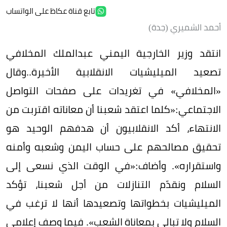
تابع قناة عكاظ على الواتساب
أحمد الشميري (جدة)
انتقد وزير الخارجية اليمني عبدالملك المخلافي
تصعيد الميليشيات الانقلابية الأخيرة..وقال
«المخلافي» في تغريدات على صفحات التواصل
الاجتماعي:«كلما اعتقد شعبنا أن معاناته اقتربت من
الانتهاء، أكد الانقلابيون أن هدفهم الوحيد هو
تحقيق مصالحهم على حساب اليمن وشعبه وأمنه
واستقراره». وأضاف:«في الوقت الذي نسعى إلى
السلام ونقدّم التنازلات من أجل شعبنا، تؤكد
الميليشيات بخطواتها وتصعيدها أنها لا ترغب في
السلام ولا تبالي بمعاناة الشعب». فيما وصف إعلامي