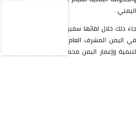
اليمني.
جاء ذلك خلال لقائها سفير خادم الحرمين الشريفين
في اليمن المشرف العام على البرنامج السعودي
لتنمية وإعمار اليمن محمد آل جابر، مؤكدة اعتزاز
اليمن بالشراكة الإستراتيجية مع السعودية،
ومواقفها الثابتة، ودعمها السياسي والاقتصادي
والإنساني والتنموي لليمن. وجددت إدانتها
الاعتداءات الحوثية الإرهابية التي استهدفت
المملكة.
وجرى خلال اللقاء استعراض التصعيد الأخير
للمليشيات الحوثية في المخا ومأرب وحضرموت،