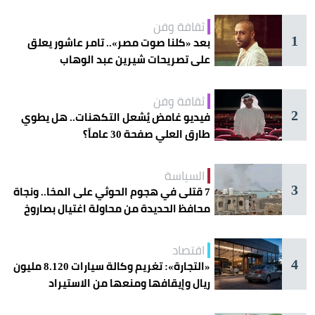
ثقافة وفن
1
بعد «كلنا صوت مصر».. تامر عاشور يعلق
على تصريحات شيرين عبد الوهاب
ثقافة وفن
2
فيديو غامض يُشعل التكهنات.. هل يطوي
طارق العلي صفحة 30 عاماً؟
السياسة
3
7 قتلى في هجوم الحوثي على المخا.. ونجاة
محافظ الحديدة من محاولة اغتيال بصاروخ
اقتصاد
4
«التجارة»: تغريم وكالة سيارات 8.120 مليون
ريال وإيقافها ومنعها من الاستيراد