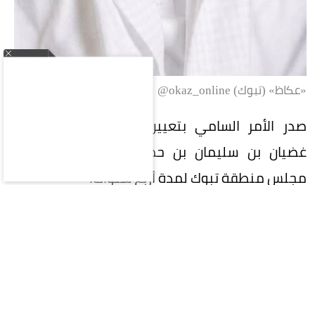
«عكاظ» (تبوك) okaz_online@
صدر الأمر السامي بتعيين الدكتور ضيف الله بن
غضيان بن سليمان بن حمرون العنزي عضواً في
مجلس منطقة تبوك لمدة أربع سنوات.
وتلقى الدكتور العنزي التهاني والتبريكات من
المسؤولين والأقارب والأصدقاء بهذه المناسبة،
متمنين له التوفيق والسداد في أداء مهامه.