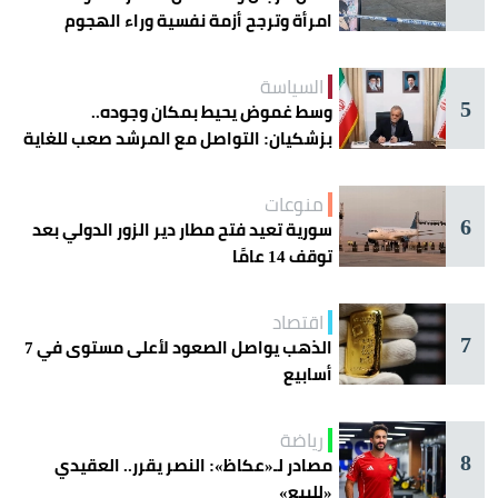
امرأة وترجح أزمة نفسية وراء الهجوم
السياسة
5
وسط غموض يحيط بمكان وجوده..
بزشكيان: التواصل مع المرشد صعب للغاية
منوعات
6
سورية تعيد فتح مطار دير الزور الدولي بعد
توقف 14 عامًا
اقتصاد
7
الذهب يواصل الصعود لأعلى مستوى في 7
أسابيع
رياضة
8
مصادر لـ«عكاظ»: النصر يقرر.. العقيدي
«للبيع»