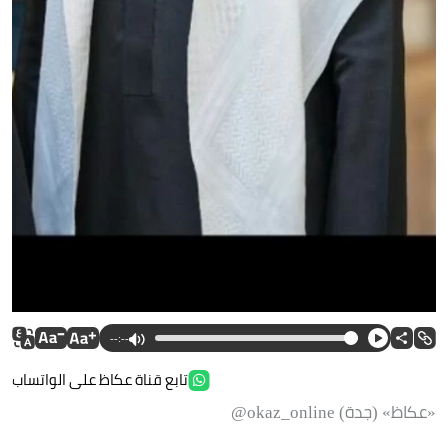
--:--
تابع قناة عكاظ على الواتساب
«عكاظ» (جدة) okaz_online@