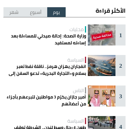
الأكثر قراءة
يوم
أسبوع
شهر
محليات
1
وزارة الصحة: إحالة صيدلي للمساءلة بعد
إساءته لمستفيد
السياسة
2
انفجاران يهزان هرمز.. ناقلة نفط تعبر
بسلام و«التجارة البحرية» تدعو السفن إلى
الحذر
الناس
3
أمير جازان يكرّم 3 مواطنين لتبرعهم بأجزاء
من أعضائهم
السياسة
4
طعن 4 رجال وسط لندن.. الشرطة توقف