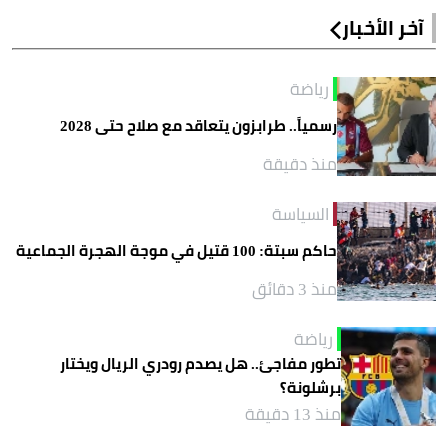
آخر الأخبار
رياضة
رسمياً.. طرابزون يتعاقد مع صلاح حتى 2028
منذ دقيقة
السياسة
حاكم سبتة: 100 قتيل في موجة الهجرة الجماعية
منذ 3 دقائق
رياضة
تطور مفاجئ.. هل يصدم رودري الريال ويختار
برشلونة؟
منذ 13 دقيقة