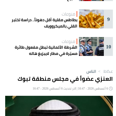
منوعات
9
بطاطس مقلية أقل دهوناً.. دراسة تختبر
القلي بالميكروويف
منوعات
10
الشرطة الألمانية تبطل مفعول طائرة
مسيّرة في مطار لايبزيغ هاله
عكاظ
>
الناس
العنزي عضواً في مجلس منطقة تبوك
6 أغسطس 2026 - 16:47 | آخر تحديث 6 أغسطس 2026 - 16:47