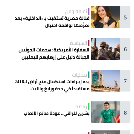
ثقافة وفن
5
فنانة مصرية تستغيث بـ«الداخلية» بعد
تعرُّضها لواقعة احتيال
السياسة
6
السفارة الأمريكية: هجمات الحوثيين
الجبانة دليل على إرهابهم لليمنيين
محليات
7
بدء إجراءات استكمال منح أراضٍ لـ2418
مستفيداً في جدة ورابغ والليث
رياضة
8
بشرى للراقي.. عودة صانع الألعاب