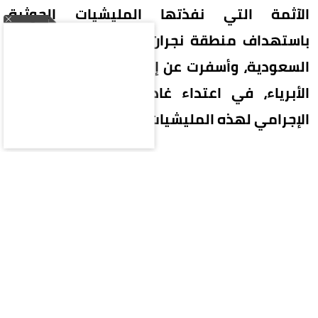
الآثمة التي نفذتها المليشيات الحوثية
باستهداف منطقة نجران في المملكة العربية
السعودية، وأسفرت عن إصابة عدد من المدنيين
الأبرياء، في اعتداء غادر وجبان يجسد النهج
الإجرامي لهذه المليشيات.
وأكد البديوي، أن هذه الجريمة الإرهابية النكراء
للمليشيات الحوثية، تمثل انتهاكًا صارخًا للقانون
الدولي والقانون الدولي الإنساني، وجريمة تستوجب
المساءلة، لما انطوت عليه من استهداف متعمد
وعشوائي للمدنيين والأعيان المدنية، في تحدٍ سافر
لجميع الأعراف والمواثيق الدولية، وتهديد خطير