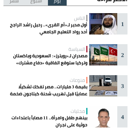
يوم
أسبوع
شهر
الناس
1
أول مدير لـ«أم القرى».. رحيل راشد الراجح
أحد رواد التعليم الجامعي
السياسة
2
مصدران لـ«رويترز»: السعودية وباكستان
وتركيا ستوقع اتفاقية «دفاع مشترك»
اليوم في جدة
منوعات
3
بقيمة 3 مليارات.. مصر تفكك تشكيلًا
عصابيًا قبل تهريب شحنة كبتاجون ضخمة
محليات
4
بينهم طفل وامرأة.. 11 مصاباً باعتداءات
حوثية على نجران