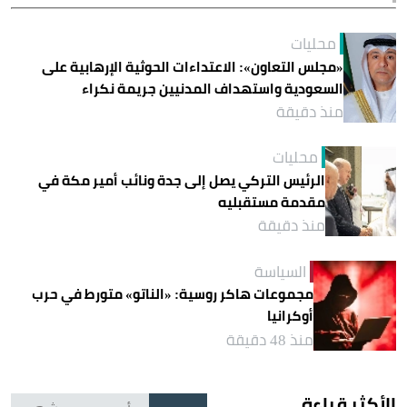
محليات
«مجلس التعاون»: الاعتداءات الحوثية الإرهابية على
السعودية واستهداف المدنيين جريمة نكراء
منذ دقيقة
محليات
الرئيس التركي يصل إلى جدة ونائب أمير مكة في
مقدمة مستقبليه
منذ دقيقة
السياسة
مجموعات هاكر روسية: «الناتو» متورط في حرب
أوكرانيا
منذ 48 دقيقة
الأكثر قراءة