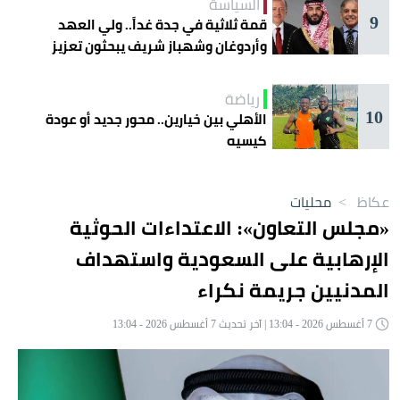
السياسة
9
قمة ثلاثية في جدة غداً.. ولي العهد
وأردوغان وشهباز شريف يبحثون تعزيز
التعاون
رياضة
10
الأهلي بين خيارين.. محور جديد أو عودة
كيسيه
عكاظ
>
محليات
«مجلس التعاون»: الاعتداءات الحوثية
الإرهابية على السعودية واستهداف
المدنيين جريمة نكراء
7 أغسطس 2026 - 13:04 | آخر تحديث 7 أغسطس 2026 - 13:04