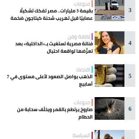
منوعات
3
بقيمة 3 مليارات.. مصر تفكك تشكيلًا
عصابيًا قبل تهريب شحنة كبتاجون ضخمة
ثقافة وفن
4
فنانة مصرية تستغيث بـ«الداخلية» بعد
تعرُّضها لواقعة احتيال
اقتصاد
5
الذهب يواصل الصعود لأعلى مستوى في 7
أسابيع
منوعات
6
صاروخ يرتطم بالقمر ويخلّف سحابة من
الحطام
السياسة