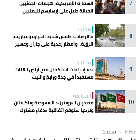
7
السفارة الأمريكية: هجمات الحوثيين
الجبانة دليل على إرهابهم لليمنيين
محليات
8
«الأرصاد»: طقس شديد الحرارة وغبار يحدّ
الرؤية.. وأمطار رعدية على جازان وعسير
محليات
9
بدء إجراءات استكمال منح أراضٍ لـ2418
مستفيداً في جدة ورابغ والليث
السياسة
10
مصدران لـ«رويترز»: السعودية وباكستان
وتركيا ستوقع اتفاقية «دفاع مشترك»
اليوم في جدة
عكاظ
>
محليات