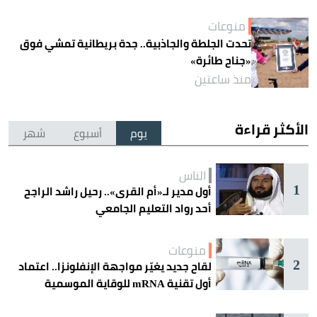
منوعات
تحدت الجلطة والجاذبية.. جدة بريطانية تمشي فوق
«جناح طائرة»
منذ ساعتين
الأكثر قراءة
يوم
أسبوع
شهر
الناس
1
أول مدير لـ«أم القرى».. رحيل راشد الراجح
أحد رواد التعليم الجامعي
منوعات
2
لقاح جديد يغيّر مواجهة الإنفلونزا.. اعتماد
أول تقنية mRNA للوقاية الموسمية