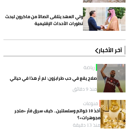
ولي العهد يتلقى اتصالاً من ماكرون لبحث
تطورات الأحداث الإقليمية
آخر الأخبار
رياضة
صلاح يقع في حب طرابزون: لم أر هذا في حياتي
منذ 9 دقائق
منوعات
أخذ 10 خواتم وسلسلتين.. كيف سرق فأر «متجر
مجوهرات»؟
منذ 13 دقيقة