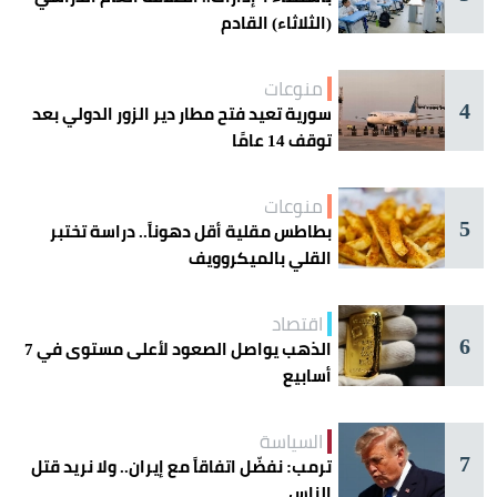
(الثلاثاء) القادم
منوعات
4
سورية تعيد فتح مطار دير الزور الدولي بعد
توقف 14 عامًا
منوعات
5
بطاطس مقلية أقل دهوناً.. دراسة تختبر
القلي بالميكروويف
اقتصاد
6
الذهب يواصل الصعود لأعلى مستوى في 7
أسابيع
السياسة
7
ترمب: نفضّل اتفاقاً مع إيران.. ولا نريد قتل
الناس