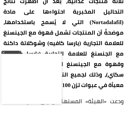
ثلاثة منتجات غذائية، بعد أن أظهرت نتائج
التحاليل المخبرية احتواءها على مادة
(Nortadalafil) التي لا يُسمح باستخدامها،
موضحةً أن المنتجات تشمل قهوة مع الجينسنغ
للعلامة التجارية (بارسا كافيه) وشوكلاتة داكنة
مع الجنسنغ للعلامة التجارية (بارسا شوكو)،
وقهوة مع الجينسنغ للعلامة التجارية (بنتان
سكاي)، وذلك لجميع التشغيلات، وهي منتجات
معبأة في عبوات تزن 100 جرام على هيئة أظرف.
ودعت «الهيئة» المستهلكين إلى عدم استهلاك
المنتجات المشار إليها والتخلص منها، مشيرةً إلى
أنها قد تتسبب بمشكلات صحية لمن يعانون الأمراض