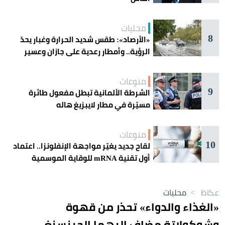
محليات
8
«الأرصاد»: طقس شديد الحرارة وغبار يحدّ
الرؤية.. وأمطار رعدية على جازان وعسير
منوعات
9
الشرطة الألمانية تبطل مفعول طائرة
مسيّرة في مطار لايبزيغ هاله
منوعات
10
لقاح جديد يغيّر مواجهة الإنفلونزا.. اعتماد
أول تقنية mRNA للوقاية الموسمية
عكاظ
>
محليات
«الغذاء والدواء» تحذر من قهوة
وشوكولاتة مضاف إليهما الجينسنغ