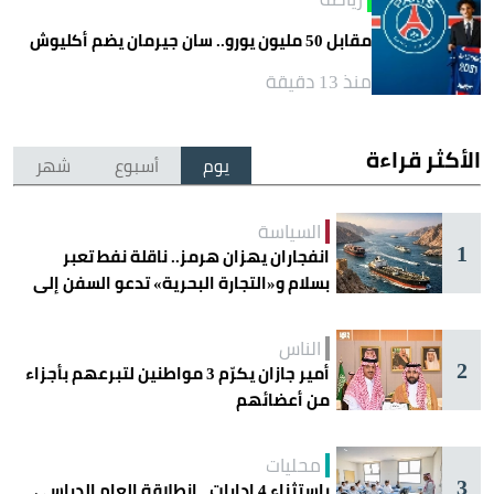
مقابل 50 مليون يورو.. سان جيرمان يضم أكليوش
منذ 13 دقيقة
الأكثر قراءة
يوم
أسبوع
شهر
السياسة
1
انفجاران يهزان هرمز.. ناقلة نفط تعبر
بسلام و«التجارة البحرية» تدعو السفن إلى
الحذر
الناس
2
أمير جازان يكرّم 3 مواطنين لتبرعهم بأجزاء
من أعضائهم
محليات
3
باستثناء 4 إدارات.. انطلاقة العام الدراسي