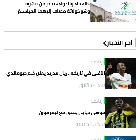
«الغذاء والدواء» تحذر من قهوة
وشوكولاتة مضاف إليهما الجينسنغ
آخر الأخبار
رياضة
الأغلى في تاريخه.. ريال مدريد يعلن ضم ديوماندي
منذ 4 دقائق
رياضة
موسى ديابي يتفق مع ليفركوزن
منذ 13 دقيقة
رياضة