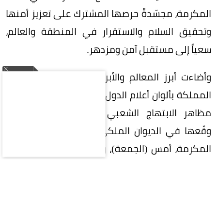
المكرمة، مجسّدةً حرصها المشترك على تعزيز أمنها
وتحقيق السلام والاستقرار في المنطقة والعالم،
سعياً إلى مستقبل آمن ومزدهر.
وأضاءت أبرز المعالم والأبراج في عدد من مناطق
المملكة بألوان أعلام الدول الثلاث، في مشهد واكب
مظاهر الابتهاج الشعبي بتوقيع الاتفاقية التي
وقّعها في الديوان الملكي بقصر الصفا في مكة
المكرمة، أمس (الجمعة)، ولي العهد رئيس مجلس
الوزراء الأمير محمد بن سلمان بن عبدالعزيز، والرئيس
التركي رجب طيب أردوغان، ورئيس وزراء باكستان
محمد شهباز شريف.