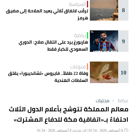
السياسة
8
ترقّب لاتفاق ثلاثي يعيد الملاحة إلى مضيق
هرمز
رياضة
9
هاربورغ يرد على انتقال صلاح: الدوري
السعودي للكبار فقط
منوعات
10
وفاة 22 طفلاً.. فايروس «تشانديبورا» يقلق
السلطات الهندية
عكاظ
>
محليات
معالم المملكة تتوشح بأعلام الدول الثلاث
احتفاءً بـ«اتفاقية مكة للدفاع المشترك»
8 أغسطس 2026 - 01:54 | آخر تحديث 8 أغسطس 2026 - 01:54