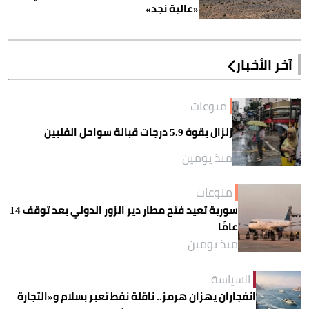
«عالية نجد»
آخر الأخبار
منوعات
زلزال بقوة 5.9 درجات قبالة سواحل الفلبين
منذ يومين
منوعات
سورية تعيد فتح مطار دير الزور الدولي بعد توقف 14
عامًا
منذ يومين
السياسة
انفجاران يهزان هرمز.. ناقلة نفط تعبر بسلام و«التجارة