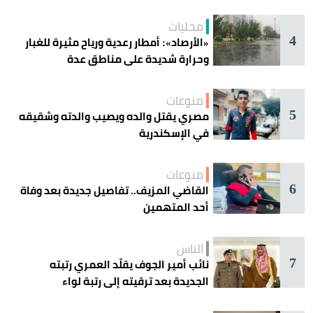
محليات
4
«الأرصاد»: أمطار رعدية ورياح مثيرة للغبار
وحرارة شديدة على مناطق عدة
منوعات
5
مصري يقتل والده ويصيب والدته وشقيقه
في الإسكندرية
منوعات
6
القاضي المزيف.. تفاصيل جديدة بعد وفاة
أحد المتهمين
الناس
7
نائب أمير الجوف يقلّد العمري رتبته
الجديدة بعد ترقيته إلى رتبة لواء