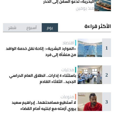
البحرية» تدعو السفن إلى الحذر
منذ يومين
الأكثر قراءة
يوم
أسبوع
شهر
اقتصاد
1
«الموارد البشرية»: إتاحة نقل خدمة الوافد
من منشأة إلى فرد
محليات
2
باستثناء 4 إدارات.. انطلاق العام الدراسي
الجديد.. الثلاثاء القادم
منوعات
3
لا أستطيع مسامحتهما.. إبراهيم سعيد
يروي أزمته مع ابنتيه أمام القضاء