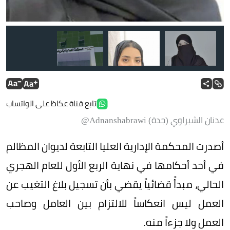
مق
تابع قناة عكاظ على الواتساب
عدنان الشبراوي (جدة) Adnanshabrawi@
منال الحارثي
أصدرت المحكمة الإدارية العليا التابعة لديوان المظالم
في أحد أحكامها في نهاية الربع الأول للعام الهجري
الحالي، مبدأً قضائياً يقضي بأن تسجيل بلاغ التغيب عن
العمل ليس انعكاساً للالتزام بين العامل وصاحب
العمل ولا جزءاً منه.