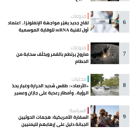
منوعات
6
لقاح جديد يغيّر مواجهة الإنفلونزا.. اعتماد
أول تقنية mRNA للوقاية الموسمية
منوعات
7
صاروخ يرتطم بالقمر ويخلّف سحابة من
الحطام
محليات
8
«الأرصاد»: طقس شديد الحرارة وغبار يحدّ
الرؤية.. وأمطار رعدية على جازان وعسير
السياسة
9
السفارة الأمريكية: هجمات الحوثيين
الجبانة دليل على إرهابهم لليمنيين