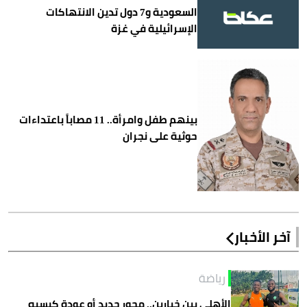
السعودية و7 دول تدين الانتهاكات
الإسرائيلية في غزة
بينهم طفل وامرأة.. 11 مصاباً باعتداءات
حوثية على نجران
آخر الأخبار
رياضة
الأهلي بين خيارين.. محور جديد أو عودة كيسيه