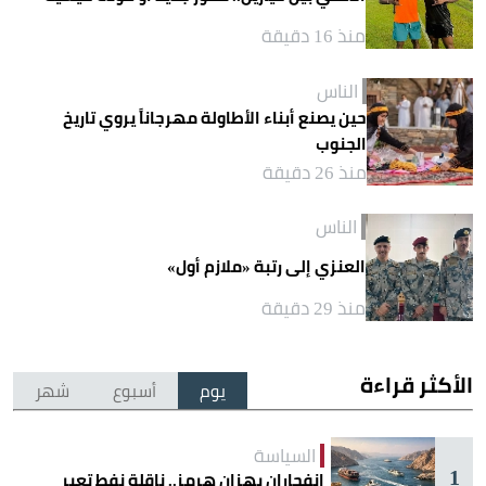
منذ 16 دقيقة
الناس
حين يصنع أبناء الأطاولة مهرجاناً يروي تاريخ
الجنوب
منذ 26 دقيقة
الناس
العنزي إلى رتبة «ملازم أول»
منذ 29 دقيقة
الأكثر قراءة
يوم
أسبوع
شهر
السياسة
1
انفجاران يهزان هرمز.. ناقلة نفط تعبر