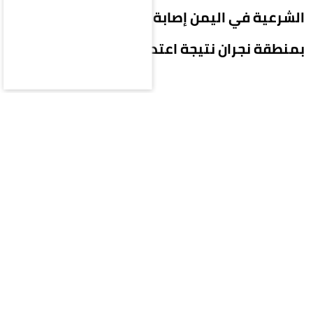
الشرعية في اليمن إصابة 11 مدنياً
بمنطقة نجران نتيجة اعتداءات إرهابية حوثية.
وأوضح المتحدث باسم التحالف اللواء الركن تركي
المالكي أن من بين المصابين 7 سعوديين، بينهم
امرأة وطفل يبلغ 4 أعوام أصيب بحروق من الدرجة
الثانية، إضافة إلى يمني ومصريين وباكستاني، جراء
اعتداءات المليشيا الحوثية.
وأشار إلى أن المليشيا الحوثية الإرهابية قامت
باعتداءاتها الإرهابية باستخدام المقاذيف العشوائية
على الأعيان المدنية، ما يمثل انتهاكاً صارخاً للقانون
الدولي الإنساني.