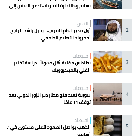
بسلام و«التجارة البحرية» تدعو السفن إلى
الحذر
الناس
2
أول مدير لـ«أم القرى».. رحيل راشد الراجح
أحد رواد التعليم الجامعي
منوعات
3
بطاطس مقلية أقل دهوناً.. دراسة تختبر
القلي بالميكروويف
منوعات
4
سورية تعيد فتح مطار دير الزور الدولي بعد
توقف 14 عامًا
اقتصاد
5
الذهب يواصل الصعود لأعلى مستوى في 7
أسابيع