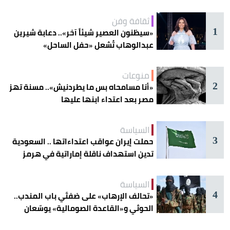
ثقافة وفن
1
«سيظنون العصير شيئاً آخر».. دعابة شيرين
عبدالوهاب تُشعل «حفل الساحل»
منوعات
2
«أنا مسامحاه بس ما يطردنيش».. مسنة تهز
مصر بعد اعتداء ابنها عليها
السياسة
3
حملت إيران عواقب اعتداءاتها .. السعودية
تدين استهداف ناقلة إماراتية في هرمز
السياسة
4
«تحالف الإرهاب» على ضفتَي باب المندب..
الحوثي و«القاعدة الصومالية» يوسّعان
دائرة الخطر