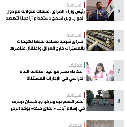
السياسة
5
رئيس وزراء العراق: علاقات متوازنة مع دول
الجوار.. ولن نسمح باستخدام أراضينا لتهديد
أمنها
السياسة
6
اختراق شبكة مسلحة تخطط لهجمات
بالمسيّرات خارج العراق واعتقال عناصرها
محليات
7
«عكاظ» تنشر مواعيد انطلاقة العام
الدراسي في الإدارات المستثناة
السياسة
8
أعلام السعودية وتركيا وباكستان ترفرف
في إسلام آباد.. «اتفاق مكة» يوحّد الردع
منوعات