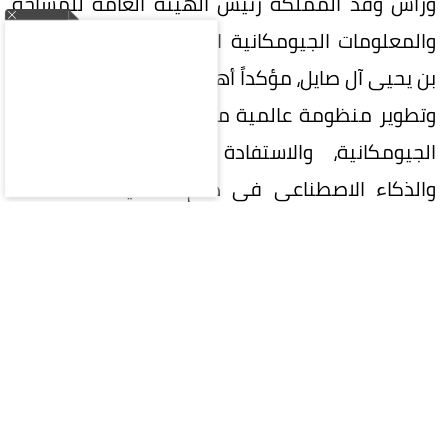
ورأس وفد المملكة رئيس الهيئة العامة للمساحة
والمعلومات الجيومكانية الدكتور المهندس محمد
بن يحيى آل صايل، مؤكداً أهمية تعزيز التعاون الدولي
وتطوير منظومة عالمية متكاملة لإدارة المعلومات
الجيومكانية، والاستفادة من التقنيات الحديثة
والذكاء الاصطناعي في دعم التنمية المستدامة
وصناعة القرار.
واستعرضت المملكة خلال الاجتماع جهودها في
تنفيذ إطار الأمم المتحدة المتكامل للمعلومات
الجيومكانية (UN-IGIF)، وتطوير السياسات والأطر
التنظيمية والمعايير الوطنية للبيانات الجيومكانية،
بما يعزز جودتها وتكاملها وقابليتها للتشغيل البيني