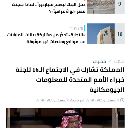
9
دخل البنك ليصبح مليارديراً.. لماذا سجنت
مصر «لواءً عراقيّاً»؟
اقتصاد
10
«التجارة» تحذّر من مشاركة بيانات المنشآت
عبر مواقع ومنصات غير موثوقة
عكاظ
>
محليات
المملكة تشارك في الاجتماع الـ16 للجنة
خبراء الأمم المتحدة للمعلومات
الجيومكانية
8 أغسطس 2026 - 22:59 | آخر تحديث 8 أغسطس 2026 - 22:59