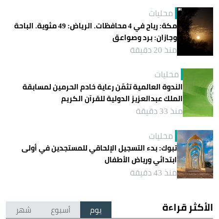
محليات
مكة: رياح في 4 محافظات. الرياض: 49 مئوية. الباحة
وجازان: برد وصواعق
منذ 20 دقيقة
محليات
الندوة العالمية تثمّن رعاية خادم الحرمين لمسابقة
الملك عبدالعزيز الدولية للقرآن الكريم
منذ 33 دقيقة
محليات
تبوك: بدء التسجيل الإلحاقي للمستجدين في أولى
ابتدائي ورياض الأطفال
منذ 43 دقيقة
الأكثر قراءة
يوم
أسبوع
شهر