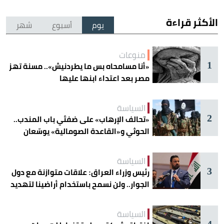
الأكثر قراءة
يوم
أسبوع
شهر
منوعات
1
«أنا مسامحاه بس ما يطردنيش».. مسنة تهز
مصر بعد اعتداء ابنها عليها
السياسة
2
«تحالف الإرهاب» على ضفتَي باب المندب..
الحوثي و«القاعدة الصومالية» يوسّعان
دائرة الخطر
السياسة
3
رئيس وزراء العراق: علاقات متوازنة مع دول
الجوار.. ولن نسمح باستخدام أراضينا لتهديد
أمنها
السياسة
4