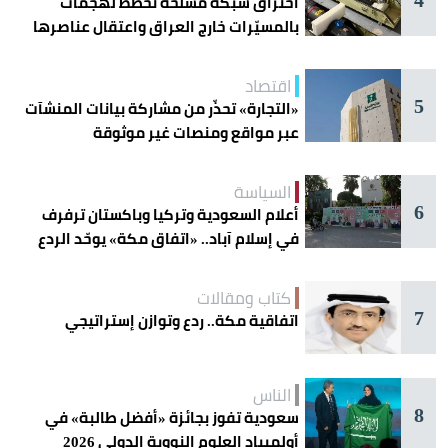
اختراق شبكة مسلحة تخطط لهجمات
بالمسيّرات خارج العراق واعتقال عناصرها
اقتصاد
5
«التجارة» تحذّر من مشاركة بيانات المنشآت
عبر مواقع ومنصات غير موثوقة
السياسة
6
أعلام السعودية وتركيا وباكستان ترفرف
في إسلام آباد.. «اتفاق مكة» يوحّد الردع
كتاب ومقالات
7
اتفاقية مكة.. ردع وتوازن إستراتيجي
الناس
8
سعودية تفوز بجائزة «أفضل طالبة» في
أولمبياد العلوم النووية الدولي 2026