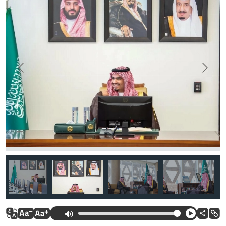
--:--