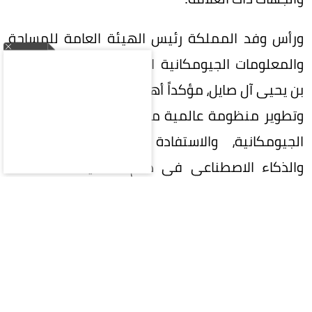
ورأس وفد المملكة رئيس الهيئة العامة للمساحة
والمعلومات الجيومكانية الدكتور المهندس محمد
بن يحيى آل صايل، مؤكداً أهمية تعزيز التعاون الدولي
وتطوير منظومة عالمية متكاملة لإدارة المعلومات
الجيومكانية، والاستفادة من التقنيات الحديثة
والذكاء الاصطناعي في دعم التنمية المستدامة
وصناعة القرار.
واستعرضت المملكة خلال الاجتماع جهودها في
تنفيذ إطار الأمم المتحدة المتكامل للمعلومات
الجيومكانية (UN-IGIF)، وتطوير السياسات والأطر
التنظيمية والمعايير الوطنية للبيانات الجيومكانية،