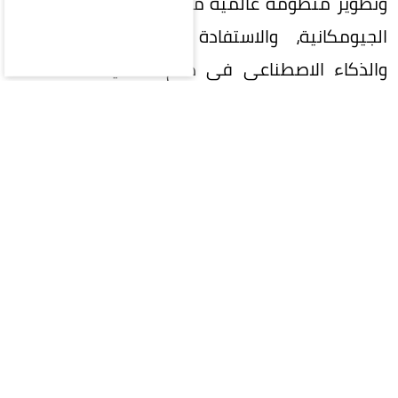
وتطوير منظومة عالمية متكاملة لإدارة المعلومات
الجيومكانية، والاستفادة من التقنيات الحديثة
والذكاء الاصطناعي في دعم التنمية المستدامة
وصناعة القرار.
واستعرضت المملكة خلال الاجتماع جهودها في
تنفيذ إطار الأمم المتحدة المتكامل للمعلومات
الجيومكانية (UN-IGIF)، وتطوير السياسات والأطر
التنظيمية والمعايير الوطنية للبيانات الجيومكانية،
بما يعزز جودتها وتكاملها وقابليتها للتشغيل البيني
وتبادلها بكفاءة.
وتناولت مشاركتها عدداً من الموضوعات المرتبطة