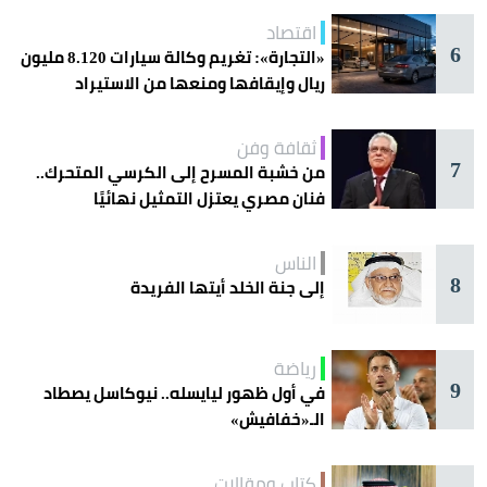
اقتصاد
6
«التجارة»: تغريم وكالة سيارات 8.120 مليون
ريال وإيقافها ومنعها من الاستيراد
ثقافة وفن
7
من خشبة المسرح إلى الكرسي المتحرك..
فنان مصري يعتزل التمثيل نهائيًا
الناس
8
إلى جنة الخلد أيتها الفريدة
رياضة
9
في أول ظهور ليايسله.. نيوكاسل يصطاد
الـ«خفافيش»
كتاب ومقالات