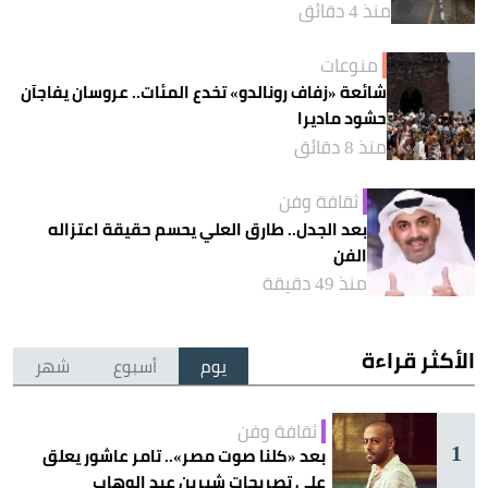
منذ 4 دقائق
منوعات
شائعة «زفاف رونالدو» تخدع المئات.. عروسان يفاجآن
حشود ماديرا
منذ 8 دقائق
ثقافة وفن
بعد الجدل.. طارق العلي يحسم حقيقة اعتزاله
الفن
منذ 49 دقيقة
الأكثر قراءة
يوم
أسبوع
شهر
ثقافة وفن
1
بعد «كلنا صوت مصر».. تامر عاشور يعلق
على تصريحات شيرين عبد الوهاب