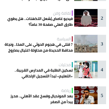
ثقافة وفن
2
فيديو غامض يُشعل التكهنات.. هل يطوي
طارق العلي صفحة 30 عاماً؟
السياسة
3
7 قتلى في هجوم الحوثي على المخا.. ونجاة
محافظ الحديدة من محاولة اغتيال بصاروخ
محليات
4
تسكين الطلبة في المدارس القريبة..
«التعليم» تبدأ التسجيل الإلحاقي
للمستجدين
رياضة
5
بعد المونديال وفسخ عقد الأهلي.. محرز
يبدأ من الصفر