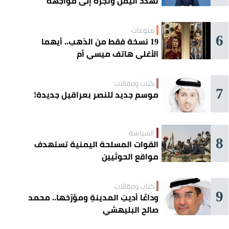
تهدد اليمن وتجرّه إلى مواجهة
إقليمية
منوعات
6
19 نسخة فقط من الذهب.. أيهما
الأغلى هاتف ميسي أم
«كريستيانو»؟
كتاب ومقالات
7
موسم جديد للنصر بعراقيل جديدة!
السياسة
8
القوات المسلحة اليمنية تستهدف
مواقع الحوثيين
كتاب ومقالات
9
وداعًا أديبَ المدينةِ ومؤرّخها.. محمد
صالح البليهشي