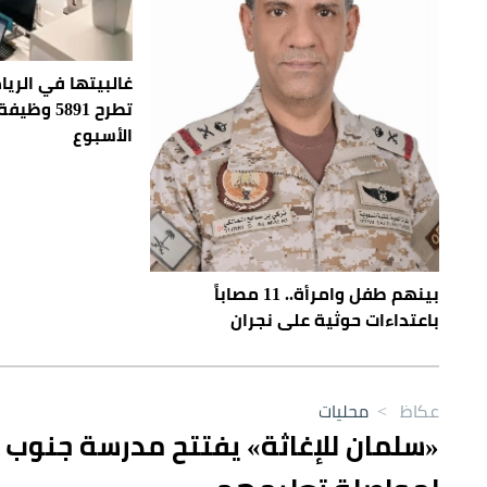
غالبيتها في الري
تطرح 5891
الأسبوع
بينهم طفل وامرأة.. 11 مصاباً
باعتداءات حوثية على نجران
عكاظ
>
محليات
«سلمان للإغاثة» يفتتح مدرسة جنوب 