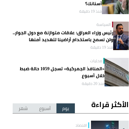
أسنانك؟
منذ 19 دقيقة
السياسة
رئيس وزراء العراق: علاقات متوازنة مع دول الجوار..
ولن نسمح باستخدام أراضينا لتهديد أمنها
منذ 19 دقيقة
محليات
«المنافذ الجمركية» تسجل 1059 حالة ضبط
خلال أسبوع
منذ 20 دقيقة
الأكثر قراءة
يوم
أسبوع
شهر
اقتصاد