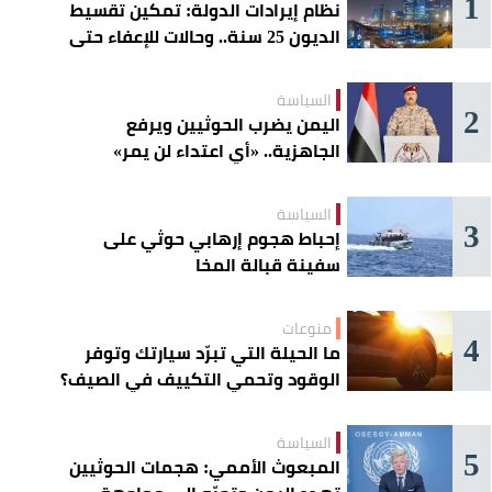
1
نظام إيرادات الدولة: تمكين تقسيط
الديون 25 سنة.. وحالات للإعفاء حتى
مليون ريال
السياسة
2
اليمن يضرب الحوثيين ويرفع
الجاهزية.. «أي اعتداء لن يمر»
السياسة
3
إحباط هجوم إرهابي حوثي على
سفينة قبالة المخا
منوعات
4
ما الحيلة التي تبرّد سيارتك وتوفر
الوقود وتحمي التكييف في الصيف؟
السياسة
5
المبعوث الأممي: هجمات الحوثيين