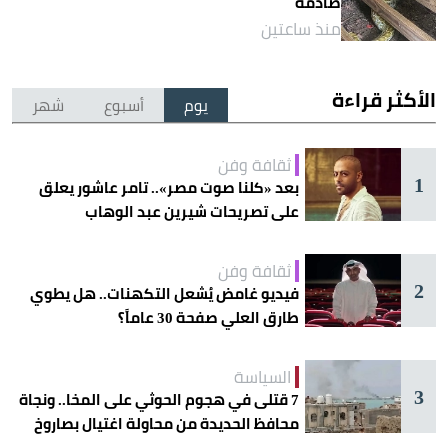
صادمة
منذ ساعتين
الأكثر قراءة
يوم
أسبوع
شهر
ثقافة وفن
1
بعد «كلنا صوت مصر».. تامر عاشور يعلق
على تصريحات شيرين عبد الوهاب
ثقافة وفن
2
فيديو غامض يُشعل التكهنات.. هل يطوي
طارق العلي صفحة 30 عاماً؟
السياسة
3
7 قتلى في هجوم الحوثي على المخا.. ونجاة
محافظ الحديدة من محاولة اغتيال بصاروخ