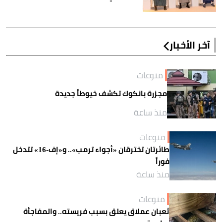
آخر الأخبار
منوعات
مجزرة بانكوك تكشف خيوطاً جديدة
منذ ساعة
منوعات
طائرتان تخترقان «أجواء ترمب».. و«إف-16» تتدخل
فوراً
منذ ساعة
منوعات
ثعبان عملاق يعلق بسبب فريسته.. والمفاجأة