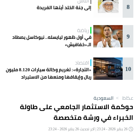
الناس
8
إلى جنة الخلد أيتها الفريدة
رياضة
9
في أول ظهور ليايسله.. نيوكاسل يصطاد
الـ«خفافيش»
اقتصاد
10
«التجارة»: تغريم وكالة سيارات 8.120 مليون
ريال وإيقافها ومنعها من الاستيراد
عكاظ
>
السعودية
حوكمة الاستثمار الجامعي على طاولة
الخبراء في ورشة متخصصة
26 يناير 2026 - 23:24 | آخر تحديث 26 يناير 2026 - 23:24