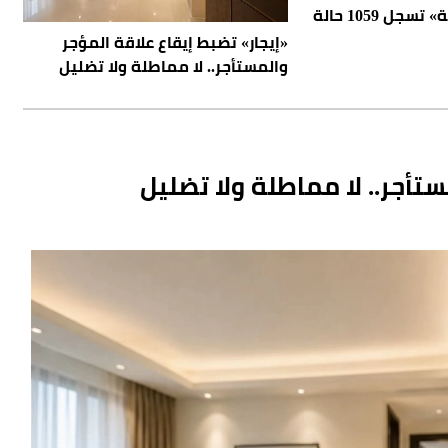
«المنافذ الجمركية» تسجل 1059 حالة
«إيجار» تضبط إيقاع علاقة المؤجر
والمستأجر.. لا مماطلة ولا تضليل
ستأجر.. لا مماطلة ولا تضليل