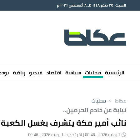
السبت، ٢٥ صفر ١٤٤٨ هـ ٨ أغسطس ٢٠٢٦ م
الرئيسية
محليات
سياسة
اقتصاد
فيديو
رياضة
بود
عكاظ
>
محليات
نيابة عن خادم الحرمين..
نائب أمير مكة يتشرف بغسل الكعبة بم
1 يوليو 2026 - 00:46 | آخر تحديث 1 يوليو 2026 - 00:46