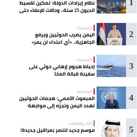
1
نظام إيرادات الدولة: تمكين تقسيط
الديون 25 سنة.. وحالات للإعفاء حتى
مليون ريال
السياسة
2
اليمن يضرب الحوثيين ويرفع
الجاهزية.. «أي اعتداء لن يمر»
السياسة
3
إحباط هجوم إرهابي حوثي على
سفينة قبالة المخا
السياسة
4
المبعوث الأممي: هجمات الحوثيين
تهدد اليمن وتجرّه إلى مواجهة
إقليمية
كتاب ومقالات
5
موسم جديد للنصر بعراقيل جديدة!