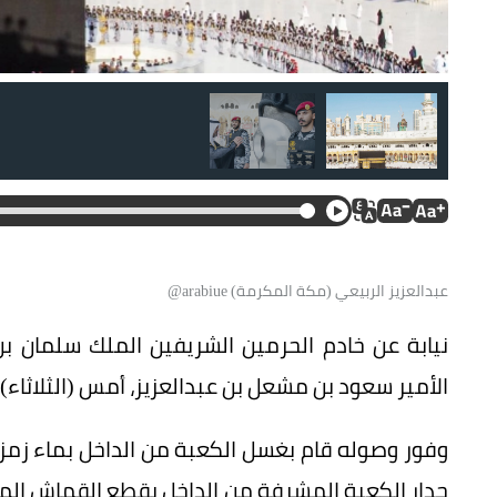
نائب أمير منطقة مكة المكرمة يقبل الحجر الأسود. (واس)
عبدالعزيز الربيعي (مكة المكرمة) arabiue@
نيابة عن خادم الحرمين الشريفين الملك سلمان ب
الأمير سعود بن مشعل بن عبدالعزيز، أمس (الثلاثاء
وفور وصوله قام بغسل الكعبة من الداخل بماء زمزم 
جدار الكعبة المشرفة من الداخل بقطع القماش المب