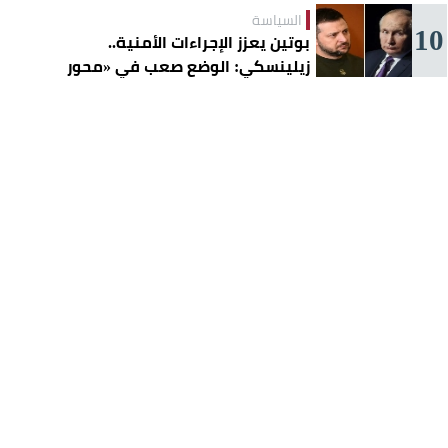
السياسة
10
بوتين يعزز الإجراءات الأمنية..
زيلينسكي: الوضع صعب في «محور
سلافيانسك»