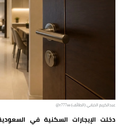
عبدالكريم الذيابي (الطائف) r777aa@
دخلت الإيجارات السكنية في السعودية