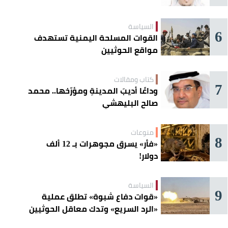
السياسة
6
القوات المسلحة اليمنية تستهدف
مواقع الحوثيين
كتاب ومقالات
7
وداعًا أديبَ المدينةِ ومؤرّخها.. محمد
صالح البليهشي
منوعات
8
«فأر» يسرق مجوهرات بـ 12 ألف
دولار!
السياسة
9
«قوات دفاع شبوة» تطلق عملية
«الرد السريع» وتدك معاقل الحوثيين