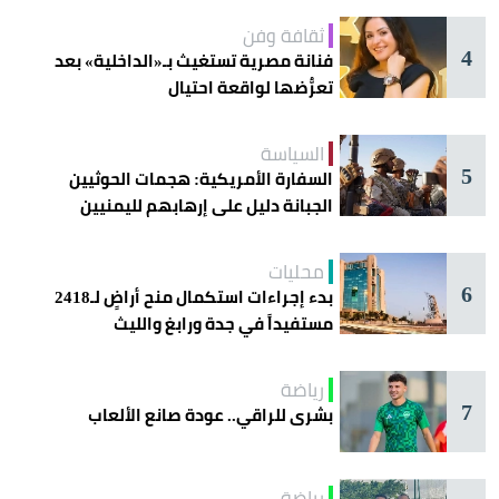
ثقافة وفن
4
فنانة مصرية تستغيث بـ«الداخلية» بعد
تعرُّضها لواقعة احتيال
السياسة
5
السفارة الأمريكية: هجمات الحوثيين
الجبانة دليل على إرهابهم لليمنيين
محليات
6
بدء إجراءات استكمال منح أراضٍ لـ2418
مستفيداً في جدة ورابغ والليث
رياضة
7
بشرى للراقي.. عودة صانع الألعاب
رياضة