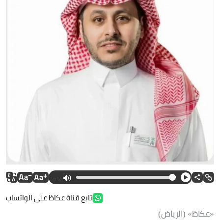
--:--
تابع قناة عكاظ على الواتساب
«عكاظ» (الرياض)