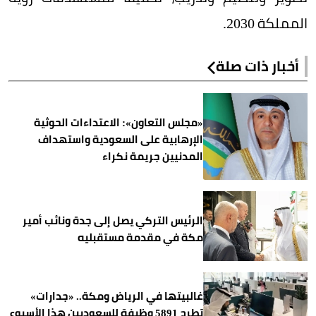
المملكة 2030.
أخبار ذات صلة
«مجلس التعاون»: الاعتداءات الحوثية
الإرهابية على السعودية واستهداف
المدنيين جريمة نكراء
الرئيس التركي يصل إلى جدة ونائب أمير
مكة في مقدمة مستقبليه
غالبيتها في الرياض ومكة.. «جدارات»
تطرح 5891 وظيفة للسعوديين هذا الأسبوع