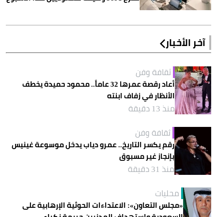
آخر الأخبار
ثقافة وفن
أعاد رقصة عمرها 32 عاماً.. محمود حميدة يخطف
الأنظار في زفاف ابنته
منذ 13 دقيقة
ثقافة وفن
رقم يكسر التاريخ.. عمرو دياب يدخل موسوعة غينيس
بإنجاز غير مسبوق
منذ 31 دقيقة
محليات
«مجلس التعاون»: الاعتداءات الحوثية الإرهابية على
السعودية واستهداف المدنيين جريمة نكراء