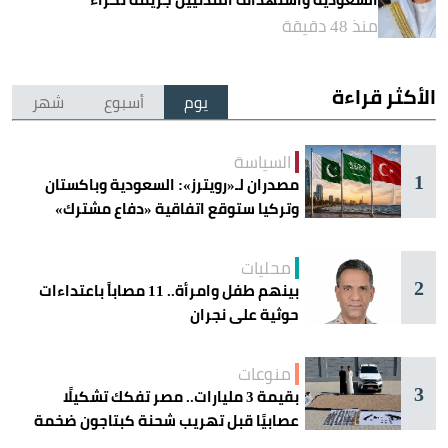
منذ 48 دقيقة
الأكثر قراءة
يوم
أسبوع
شهر
السياسة
1
مصدران لـ«رويترز»: السعودية وباكستان
وتركيا ستوقع اتفاقية «دفاع مشترك»
اليوم في جدة
محليات
2
بينهم طفل وامرأة.. 11 مصاباً باعتداءات
حوثية على نجران
منوعات
3
بقيمة 3 مليارات.. مصر تفكك تشكيلًا
عصابيًا قبل تهريب شحنة كبتاجون ضخمة