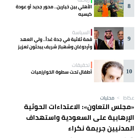
8
الأهلي بين خيارين.. محور جديد أو عودة
كيسيه
السياسة
9
قمة ثلاثية في جدة غداً.. ولي العهد
وأردوغان وشهباز شريف يبحثون تعزيز
التعاون
تحقيقات
10
أطفال تحت سطوة الخوارزميات
عكاظ
>
محليات
«مجلس التعاون»: الاعتداءات الحوثية
الإرهابية على السعودية واستهداف
المدنيين جريمة نكراء