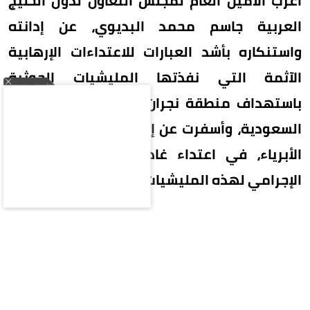
أعرب الأمين العام لمجلس التعاون لدول الخليج
العربية جاسم محمد البديوي، عن إدانته
واستنكاره بأشد العبارات للاعتداءات الإرهابية
الآثمة التي نفذتها المليشيات الحوثية
باستهداف منطقة نجران في المملكة العربية
السعودية، وأسفرت عن إصابة عدد من المدنيين
الأبرياء، في اعتداء غادر وجبان يجسد النهج
الإجرامي لهذه المليشيات.
وأكد البديوي، أن هذه الجريمة الإرهابية النكراء
للمليشيات الحوثية، تمثل انتهاكًا صارخًا للقانون
الدولي والقانون الدولي الإنساني، وجريمة تستوجب