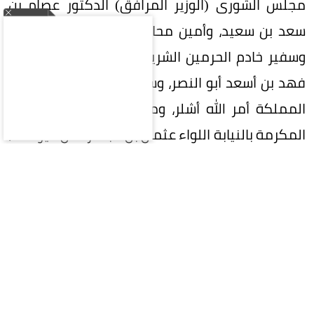
مجلس الشورى (الوزير المرافق) الدكتور عصام بن
سعد بن سعيد، وأمين محافظة جدة إحسان بافقيه،
وسفير خادم الحرمين الشريفين لدى جمهورية تركيا
فهد بن أسعد أبو النصر، وسفير جمهورية تركيا لدى
المملكة أمر الله أشلر، ومدير شرطة منطقة مكة
المكرمة بالنيابة اللواء عثمان بن عبدالرحمن اليوسف،
ومدير المراسم الملكية بمنطقة مكة المكرمة أحمد
بن عبدالله بن ظافر.
المقالة التالية