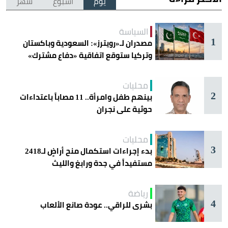
يوم
أسبوع
شهر
السياسة
1
مصدران لـ«رويترز»: السعودية وباكستان
وتركيا ستوقع اتفاقية «دفاع مشترك»
اليوم في جدة
محليات
2
بينهم طفل وامرأة.. 11 مصاباً باعتداءات
حوثية على نجران
محليات
3
بدء إجراءات استكمال منح أراضٍ لـ2418
مستفيداً في جدة ورابغ والليث
رياضة
4
بشرى للراقي.. عودة صانع الألعاب