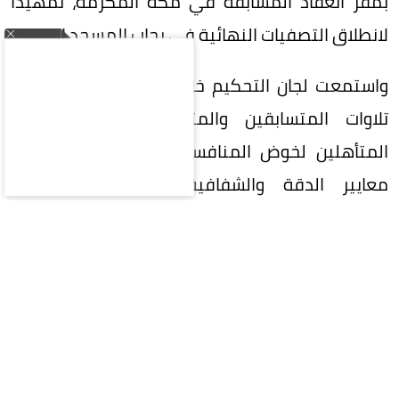
بمقر انعقاد المسابقة في مكة المكرمة، تمهيدًا
لانطلاق التصفيات النهائية في رحاب المسجد الحرام.
واستمعت لجان التحكيم خلال التصفيات الأولية إلى
تلاوات المتسابقين والمتسابقات، بهدف تحديد
المتأهلين لخوض المنافسات النهائية، وفق أعلى
معايير الدقة والشفافية، وبإشراف نخبة من
المحكمين والمحكمات الدوليين المتخصصين في
القراءات وأحكام التلاوة.
ويشارك في الدورة الحالية 334 متسابقًا ومتسابقة
يمثلون 133 دولة، يتنافسون في فروع المسابقة
الخمسة، التي تشمل حفظ القرآن الكريم كاملًا