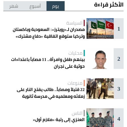
الأكثر قراءة
يوم
أسبوع
شهر
السياسة
1
مصدران لـ«رويترز»: السعودية وباكستان
وتركيا ستوقع اتفاقية «دفاع مشترك»
اليوم في جدة
محليات
2
بينهم طفل وامرأة.. 11 مصاباً باعتداءات
حوثية على نجران
منوعات
3
22 قتيلاً ومصاباً.. طالب يفتح النار على
زملائه ومعلميه في مدرسة ثانوية
الناس
4
العنزي إلى رتبة «ملازم أول»