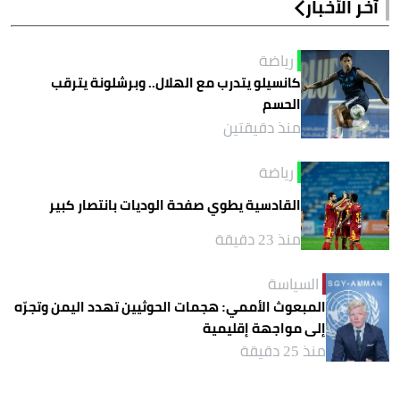
آخر الأخبار
رياضة
كانسيلو يتدرب مع الهلال.. وبرشلونة يترقب
الحسم
منذ دقيقتين
رياضة
القادسية يطوي صفحة الوديات بانتصار كبير
منذ 23 دقيقة
السياسة
المبعوث الأممي: هجمات الحوثيين تهدد اليمن وتجرّه
إلى مواجهة إقليمية
منذ 25 دقيقة