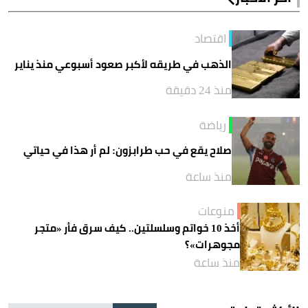
اقتصاد
الذهب في طريقه لأكبر صعود أسبوعي منذ يناير
منذ 24 دقيقة
رياضة
صلاح يقع في حب طرابزون: لم أر هذا في حياتي
منذ ساعة
منوعات
أخذ 10 خواتم وسلسلتين.. كيف سرق فأر «متجر
مجوهرات»؟
منذ ساعة