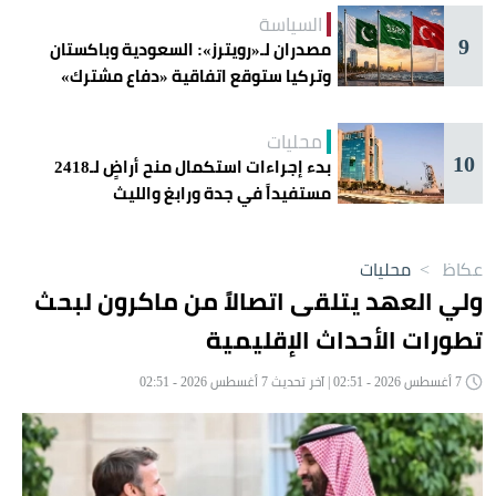
السياسة
9
مصدران لـ«رويترز»: السعودية وباكستان
وتركيا ستوقع اتفاقية «دفاع مشترك»
اليوم في جدة
محليات
10
بدء إجراءات استكمال منح أراضٍ لـ2418
مستفيداً في جدة ورابغ والليث
عكاظ
>
محليات
ولي العهد يتلقى اتصالاً من ماكرون لبحث
تطورات الأحداث الإقليمية
7 أغسطس 2026 - 02:51 | آخر تحديث 7 أغسطس 2026 - 02:51