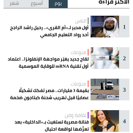
الأكثر قراءة
يوم
أسبوع
شهر
الناس
1
أول مدير لـ«أم القرى».. رحيل راشد الراجح
أحد رواد التعليم الجامعي
منوعات
2
لقاح جديد يغيّر مواجهة الإنفلونزا.. اعتماد
أول تقنية mRNA للوقاية الموسمية
منوعات
3
بقيمة 3 مليارات.. مصر تفكك تشكيلًا
عصابيًا قبل تهريب شحنة كبتاجون ضخمة
ثقافة وفن
4
فنانة مصرية تستغيث بـ«الداخلية» بعد
تعرُّضها لواقعة احتيال