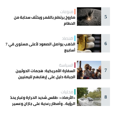
منوعات
5
صاروخ يرتطم بالقمر ويخلّف سحابة من
الحطام
اقتصاد
6
الذهب يواصل الصعود لأعلى مستوى في 7
أسابيع
السياسة
7
السفارة الأمريكية: هجمات الحوثيين
الجبانة دليل على إرهابهم لليمنيين
محليات
8
«الأرصاد»: طقس شديد الحرارة وغبار يحدّ
الرؤية.. وأمطار رعدية على جازان وعسير