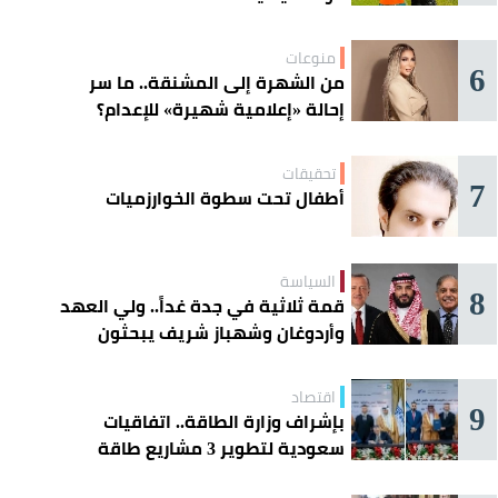
منوعات
6
من الشهرة إلى المشنقة.. ما سر
إحالة «إعلامية شهيرة» للإعدام؟
تحقيقات
7
أطفال تحت سطوة الخوارزميات
السياسة
8
قمة ثلاثية في جدة غداً.. ولي العهد
وأردوغان وشهباز شريف يبحثون
تعزيز التعاون
اقتصاد
9
بإشراف وزارة الطاقة.. اتفاقيات
سعودية لتطوير 3 مشاريع طاقة
شمسية في سورية