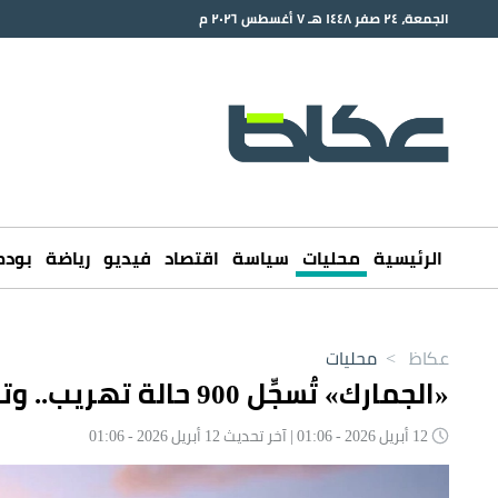
الجمعة، ٢٤ صفر ١٤٤٨ هـ ٧ أغسطس ٢٠٢٦ م
الرئيسية
محليات
سياسة
اقتصاد
فيديو
رياضة
بود
عكاظ
>
محليات
«الجمارك» تُسجِّل 900 حالة تهريب.. وتستقبل البلاغات سرياً
12 أبريل 2026 - 01:06 | آخر تحديث 12 أبريل 2026 - 01:06