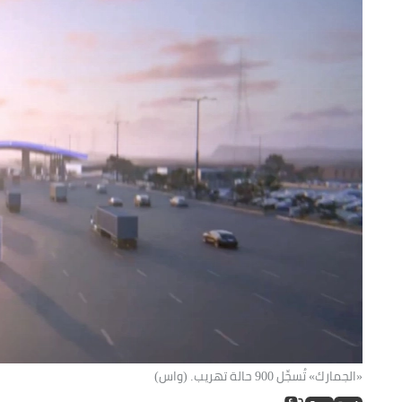
«الجمارك» تُسجِّل 900 حالة تهريب. (واس)