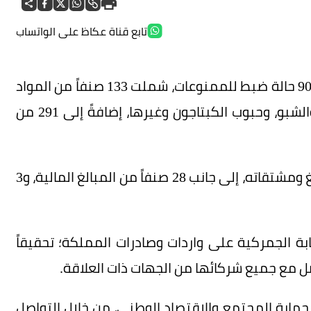
تابع قناة عكاظ على الواتساب
سجّلت المنافذ الجمركية البرية والبحرية والجوية 900 حالة ضبط للممنوعات، شملت 133 صنفاً من المواد
المخدرة، مثل: الحشيش، والكوكايين، والهيروين، والشبو، وحبوب الكبتاجون وغيرها، إضافةً إلى 291 من
كما شهدت المنافذ الجمركية إحباط 1,975 من التبغ ومشتقاته، إلى جانب 28 صنفاً من المبالغ المالية، و3
بة الجمركية على واردات وصادرات المملكة؛ تحقيقاً
صل مع جميع شركائها من الجهات ذات العلاقة.
ماية المجتمع والاقتصاد الوطني، من خلال التواصل