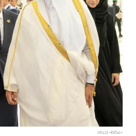
«عكاظ» (جدة)