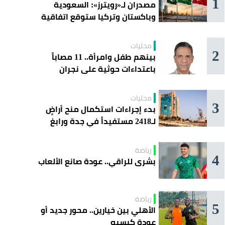
1
مصدران لـ«رويترز»: السعودية
وباكستان وتركيا ستوقع اتفاقية
«دفاع مشترك» اليوم في جدة
محليات
2
بينهم طفل وامرأة.. 11 مصاباً
باعتداءات حوثية على نجران
محليات
3
بدء إجراءات استكمال منح أراضٍ
لـ2418 مستفيداً في جدة ورابغ
والليث
رياضة
4
بشرى للراقي.. عودة صانع الألعاب
رياضة
5
الأهلي بين خيارين.. محور جديد أو
عودة كيسيه