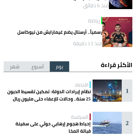
منذ 6 دقائق
رياضة
رسمياً.. أرسنال يضم غيمارايش من نيوكاسل
منذ 13 دقيقة
الأكثر قراءة
يوم
أسبوع
شهر
اقتصاد
1
نظام إيرادات الدولة: تمكين تقسيط الديون
25 سنة.. وحالات للإعفاء حتى مليون ريال
السياسة
2
إحباط هجوم إرهابي حوثي على سفينة
قبالة المخا