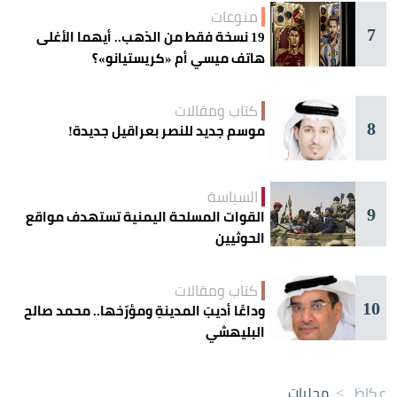
منوعات
7
19 نسخة فقط من الذهب.. أيهما الأغلى
هاتف ميسي أم «كريستيانو»؟
كتاب ومقالات
8
موسم جديد للنصر بعراقيل جديدة!
السياسة
9
القوات المسلحة اليمنية تستهدف مواقع
الحوثيين
كتاب ومقالات
10
وداعًا أديبَ المدينةِ ومؤرّخها.. محمد صالح
البليهشي
عكاظ
>
محليات