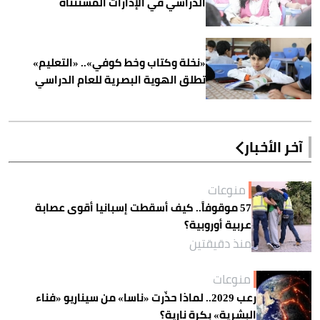
الدراسي في الإدارات المستثناة
«نخلة وكتاب وخط كوفي».. «التعليم»
تطلق الهوية البصرية للعام الدراسي
آخر الأخبار
منوعات
57 موقوفاً.. كيف أسقطت إسبانيا أقوى عصابة
عربية أوروبية؟
منذ دقيقتين
منوعات
رعب 2029.. لماذا حذّرت «ناسا» من سيناريو «فناء
البشرية» بكرة نارية؟