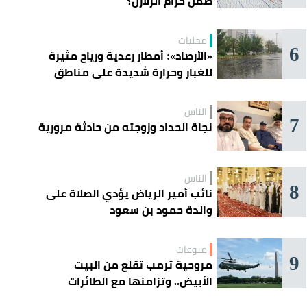
ضمن حزام الزلازل؟
محليات
6
«الأرصاد»: أمطار رعدية ورياح مثيرة
للغبار وحرارة شديدة على مناطق
عدة
الناس
7
نجاة الحداد وزوجته من حادثة مرورية
الناس
8
نائب أمير الرياض يؤدي الصلاة على
والدة حمود بن سعود
منوعات
9
مروحية ترمب تقلع من البيت
الأبيض.. وتزامنها مع الطائرات
المدنية يفتح تحقيقًا جويًا