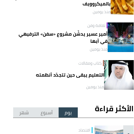
بالميكروويف
منذ يومين
ثقافة وفن
أمير عسير يدشّن مشروع «سفن» الترفيهي
في أبها
منذ يومين
كتاب ومقالات
التعليم يبقى حين تتجدّد أنظمته
منذ يومين
الأكثر قراءة
يوم
أسبوع
شهر
اقتصاد