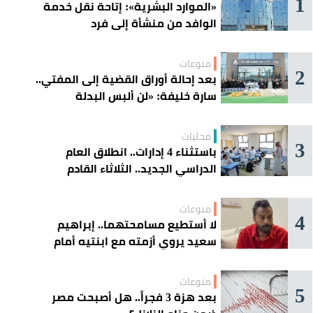
1
«الموارد البشرية»: إتاحة نقل خدمة
الوافد من منشأة إلى فرد
منوعات
2
بعد إحالة أوراق القضية إلى المفتي..
سارة خليفة: «لن ألبس البدلة
الحمراء»
محليات
3
باستثناء 4 إدارات.. انطلاق العام
الدراسي الجديد.. الثلاثاء القادم
منوعات
4
لا أستطيع مسامحتهما.. إبراهيم
سعيد يروي أزمته مع ابنتيه أمام
القضاء
منوعات
5
بعد هزة 3 فجراً.. هل أصبحت مصر