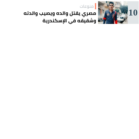
منوعات
10
مصري يقتل والده ويصيب والدته
وشقيقه في الإسكندرية