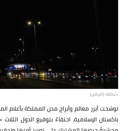
«عكاظ» (الرياض)
توشحت أبرز معالم وأبراج مدن المملكة بأعلام ال
باكستان الإسلامية، احتفاءً بتوقيع الدول الثلا
مجسّدةً حرصها المشترك على تعزيز أمنها وتحقيق 