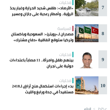
محليات
7
«الأرصاد»: طقس شديد الحرارة وغبار يحدّ
الرؤية.. وأمطار رعدية على جازان وعسير
السياسة
8
مصدران لـ«رويترز»: السعودية وباكستان
وتركيا ستوقع اتفاقية «دفاع مشترك»
اليوم في جدة
محليات
9
بينهم طفل وامرأة.. 11 مصاباً باعتداءات
حوثية على نجران
محليات
10
بدء إجراءات استكمال منح أراضٍ لـ2418
مستفيداً في جدة ورابغ والليث
عكاظ
>
ازياء