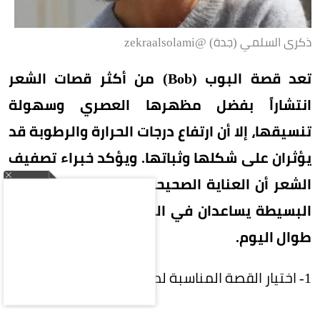
ذكرى السلمي (جدة) @zekraalsolami
تعد قصة البوب (Bob) من أكثر قصات الشعر
انتشاراً بفضل مظهرها العصري وسهولة
تنسيقها، إلا أن ارتفاع درجات الحرارة والرطوبة قد
يؤثران على شكلها وثباتها. ويؤكد خبراء تصفيف
الشعر أن العناية الصحيحة واتباع بعض الخطوات
البسيطة يساعدان في الحفاظ على إطلالة أنيقة
طوال اليوم.
1- اختيار القصة المناسبة لطبيعة الشعر
احرصي على استشارة مصفف الشعر لاختيار طول