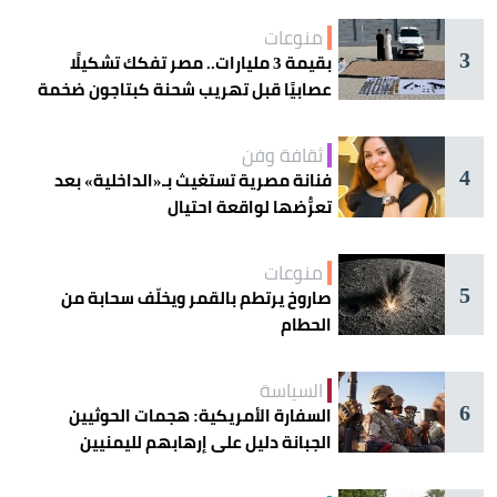
منوعات
3
بقيمة 3 مليارات.. مصر تفكك تشكيلًا
عصابيًا قبل تهريب شحنة كبتاجون ضخمة
ثقافة وفن
4
فنانة مصرية تستغيث بـ«الداخلية» بعد
تعرُّضها لواقعة احتيال
منوعات
5
صاروخ يرتطم بالقمر ويخلّف سحابة من
الحطام
السياسة
6
السفارة الأمريكية: هجمات الحوثيين
الجبانة دليل على إرهابهم لليمنيين