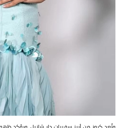
وتُعد كروز من أبرز سفيرات دار شانيل، ويؤكد ظهوره