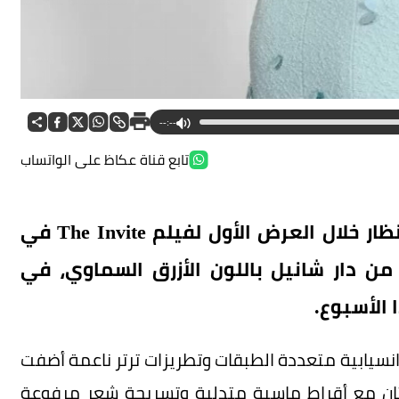
--:--
تابع قناة عكاظ على الواتساب
لفتت النجمة الإسبانية بينيلوبي كروز الأنظار خلال العرض الأول لفيلم The Invite في
ن دار شانيل باللون الأزرق السماوي، في
 الأسبوع.
انسيابية متعددة الطبقات وتطريزات ترتر ناعمة أضفت
فستان مع أقراط ماسية متدلية وتسريحة شعر مرفوعة