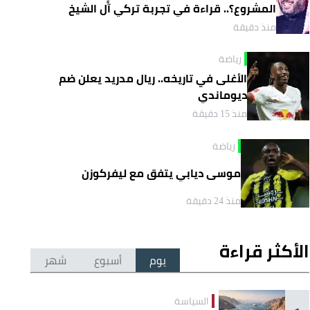
المشروع؟.. قراءة في تجربة تركي آل الشيخ
واقتصاد الانتباه
منذ دقيقة
رياضة
الأغلى في تاريخه.. ريال مدريد يعلن ضم
ديوماندي
منذ 15 دقيقة
رياضة
موسى ديابي يتفق مع ليفركوزن
منذ 24 دقيقة
الأكثر قراءة
يوم
أسبوع
شهر
السياسة