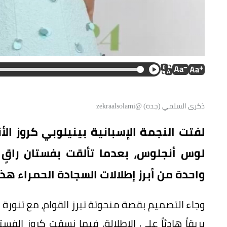
ذكرى السلمي (جدة) @zekraalsolami
لوس أنجلوس، بعدما تألقت بفستان راقٍ م
واحدة من أبرز إطلالات السجادة الحمراء هذا
وجاء التصميم بقصة منحوتة تبرز القوام، مع تنورة 
بريقاً هادئاً على الإطلالة، فيما نسقت كروز ال