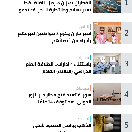
1
انفجاران يهزان هرمز.. ناقلة نفط
تعبر بسلام و«التجارة البحرية» تدعو
السفن إلى الحذر
الناس
2
أمير جازان يكرّم 3 مواطنين لتبرعهم
بأجزاء من أعضائهم
محليات
3
باستثناء 4 إدارات.. انطلاقة العام
الدراسي (الثلاثاء) القادم
منوعات
4
سورية تعيد فتح مطار دير الزور
الدولي بعد توقف 14 عامًا
اقتصاد
5
الذهب يواصل الصعود لأعلى