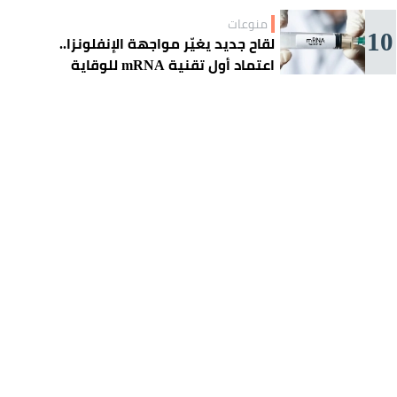
منوعات
10
لقاح جديد يغيّر مواجهة الإنفلونزا..
اعتماد أول تقنية mRNA للوقاية
الموسمية