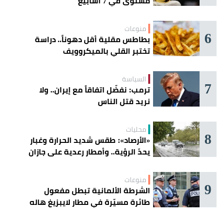
مستوى في 7 أسابيع
منوعات
6
بطاطس مقلية أقل دهوناً.. دراسة
تختبر القلي بالميكروويف
السياسة
7
ترمب: نفضّل اتفاقاً مع إيران.. ولا
نريد قتل الناس
محليات
8
«الأرصاد»: طقس شديد الحرارة وغبار
يحدّ الرؤية.. وأمطار رعدية على جازان
وعسير
منوعات
9
الشرطة الألمانية تبطل مفعول
طائرة مسيّرة في مطار لايبزيغ هاله