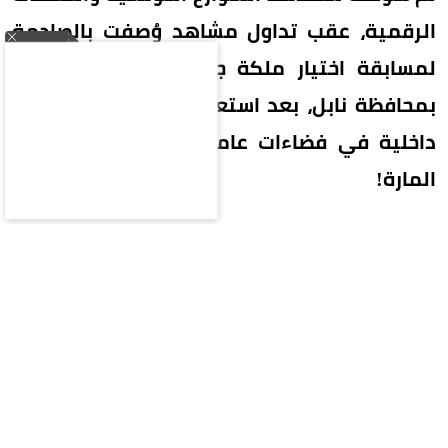
الرقمية، عقب تداول مشاهد وُصفت بالصادمة
لمسابقة اختيار ملكة جمال منطقة «قليبية»
بمحافظة نابل، بعد استعراض مشاركات بملابس
داخلية في فضاءات عامة وعلى الشاطئ أمام
المارة!
الفيديوهات والصور التي انتشرت كالنار في الهشيم
أطلقت إنذار الخطر لدى الشارع التونسي، حيث وجّه
نشطاء وسياسيون اتهامات حادة لمنظمي الحدث
بالتعدي على القوانين وتوظيف أجساد الفتيات
لأغراض الدعاية والمطامع التجارية البحتة تحت مظلة
«عرض الأزياء».