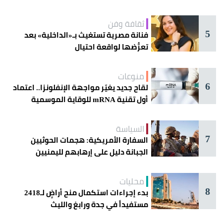
ثقافة وفن
5
فنانة مصرية تستغيث بـ«الداخلية» بعد
تعرُّضها لواقعة احتيال
منوعات
6
لقاح جديد يغيّر مواجهة الإنفلونزا.. اعتماد
أول تقنية mRNA للوقاية الموسمية
السياسة
7
السفارة الأمريكية: هجمات الحوثيين
الجبانة دليل على إرهابهم لليمنيين
محليات
8
بدء إجراءات استكمال منح أراضٍ لـ2418
مستفيداً في جدة ورابغ والليث