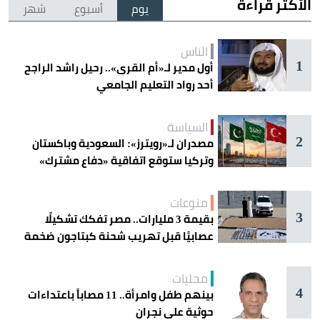
الأكثر قراءة
يوم
أسبوع
شهر
الناس
1
أول مدير لـ«أم القرى».. رحيل راشد الراجح
أحد رواد التعليم الجامعي
السياسة
2
مصدران لـ«رويترز»: السعودية وباكستان
وتركيا ستوقع اتفاقية «دفاع مشترك»
اليوم في جدة
منوعات
3
بقيمة 3 مليارات.. مصر تفكك تشكيلًا
عصابيًا قبل تهريب شحنة كبتاجون ضخمة
محليات
4
بينهم طفل وامرأة.. 11 مصاباً باعتداءات
حوثية على نجران