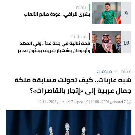
رياضة
9
بشرى للراقي.. عودة صانع الألعاب
السياسة
10
قمة ثلاثية في جدة غداً.. ولي العهد
وأردوغان وشهباز شريف يبحثون تعزيز
التعاون
عكاظ
>
منوعات
شبه عاريات.. كيف تحولت مسابقة ملكة
جمال عربية إلى «إتجار بالقاصرات»؟
7 أغسطس 2026 - 12:08 | آخر تحديث 7 أغسطس 2026 - 12:11