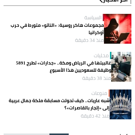
السياسة
مجموعات هاكر روسية: «الناتو» متورط في حرب
أوكرانيا
منذ 34 دقيقة
محليات
غالبيتها في الرياض ومكة.. «جدارات» تطرح 5891
وظيفة للسعوديين هذا الأسبوع
منذ 38 دقيقة
منوعات
شبه عاريات.. كيف تحولت مسابقة ملكة جمال عربية
إلى «إتجار بالقاصرات»؟
منذ 42 دقيقة