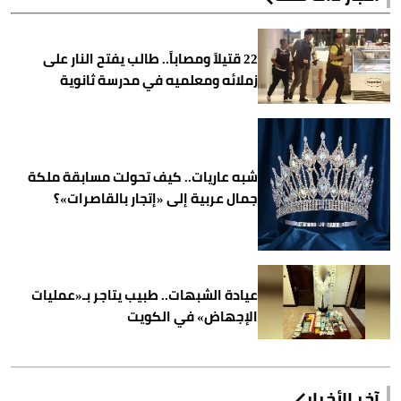
22 قتيلاً ومصاباً.. طالب يفتح النار على
زملائه ومعلميه في مدرسة ثانوية
شبه عاريات.. كيف تحولت مسابقة ملكة
جمال عربية إلى «إتجار بالقاصرات»؟
عيادة الشبهات.. طبيب يتاجر بـ«عمليات
الإجهاض» في الكويت
آخر الأخبار