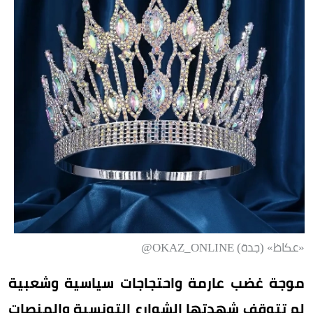
«عكاظ» (جدة) OKAZ_ONLINE@
موجة غضب عارمة واحتجاجات سياسية وشعبية
لم تتوقف شهدتها الشوارع التونسية والمنصات