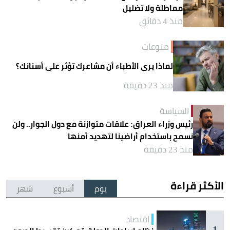
مماطلة ولا تضليل
منذ 4 دقائق
منوعات
لماذا يرى الأطباء أن مشاعرك تؤثر على أسنانك؟
منذ 23 دقيقة
السياسة
رئيس وزراء العراق: علاقات متوازنة مع دول الجوار.. ولن
نسمح باستخدام أراضينا لتهديد أمنها
منذ 23 دقيقة
الأكثر قراءة
يوم
أسبوع
شهر
اقتصاد
1