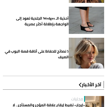
أحذية الـ Wedges الجلدية تعود إلى
الواجهة بإطلالة أكثر عصرية
5 نصائح للحفاظ على أناقة قصة البوب في
الصيف
آخر الأخبار
محليات
«إيجار» تضبط إيقاع علاقة المؤجر والمستأجر.. لا