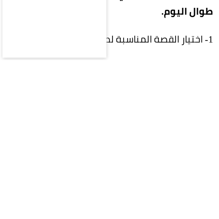
طوال اليوم.
1- اختيار القصة المناسبة لطبيعة الشعر
احرصي على استشارة مصفف الشعر لاختيار طول
وشكل البوب الذي يتناسب مع كثافة شعرك
وطبيعته، ليسهل تصفيفه يومياً.
2- استخدام واقٍ من الحرارة
قبل استخدام مجفف الشعر أو أدوات التصفيف
الحرارية، طبقي منتجاً واقياً من الحرارة لحماية الشعر
من الجفاف والتقصف.