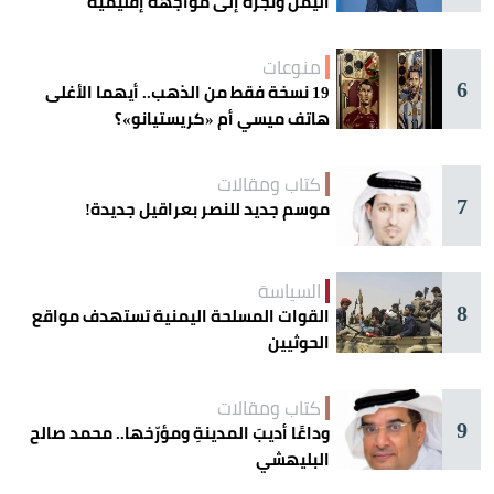
اليمن وتجرّه إلى مواجهة إقليمية
منوعات
6
19 نسخة فقط من الذهب.. أيهما الأغلى
هاتف ميسي أم «كريستيانو»؟
كتاب ومقالات
7
موسم جديد للنصر بعراقيل جديدة!
السياسة
8
القوات المسلحة اليمنية تستهدف مواقع
الحوثيين
كتاب ومقالات
9
وداعًا أديبَ المدينةِ ومؤرّخها.. محمد صالح
البليهشي