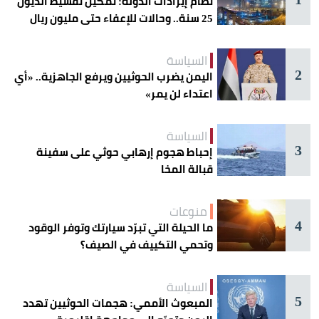
نظام إيرادات الدولة: تمكين تقسيط الديون
25 سنة.. وحالات للإعفاء حتى مليون ريال
السياسة
2
اليمن يضرب الحوثيين ويرفع الجاهزية.. «أي
اعتداء لن يمر»
السياسة
3
إحباط هجوم إرهابي حوثي على سفينة
قبالة المخا
منوعات
4
ما الحيلة التي تبرّد سيارتك وتوفر الوقود
وتحمي التكييف في الصيف؟
السياسة
5
المبعوث الأممي: هجمات الحوثيين تهدد