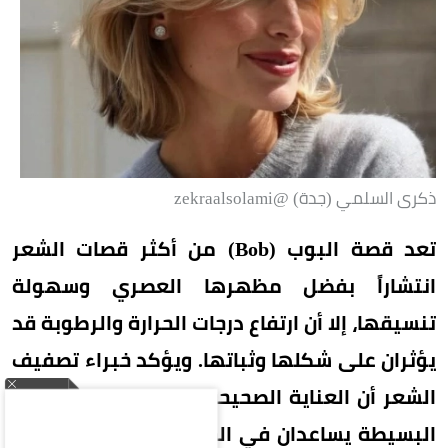
ذكرى السلمي (جدة) @zekraalsolami
تعد قصة البوب (Bob) من أكثر قصات الشعر
انتشاراً بفضل مظهرها العصري وسهولة
تنسيقها، إلا أن ارتفاع درجات الحرارة والرطوبة قد
يؤثران على شكلها وثباتها. ويؤكد خبراء تصفيف
الشعر أن العناية الصحيحة واتباع بعض الخطوات
البسيطة يساعدان في الحفاظ على إطلالة أنيقة