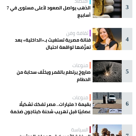
اقتصاد
3
الذهب يواصل الصعود لأعلى مستوى في 7
أسابيع
ثقافة وفن
4
فنانة مصرية تستغيث بـ«الداخلية» بعد
تعرُّضها لواقعة احتيال
منوعات
5
صاروخ يرتطم بالقمر ويخلّف سحابة من
الحطام
منوعات
6
بقيمة 3 مليارات.. مصر تفكك تشكيلًا
عصابيًا قبل تهريب شحنة كبتاجون ضخمة
السياسة
7