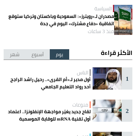
السياسة
مصدران لـ«رويترز»: السعودية وباكستان وتركيا ستوقع
اتفاقية «دفاع مشترك» اليوم في جدة
منذ 3 ساعات
الأكثر قراءة
يوم
أسبوع
شهر
الناس
1
أول مدير لـ«أم القرى».. رحيل راشد الراجح
أحد رواد التعليم الجامعي
منوعات
2
لقاح جديد يغيّر مواجهة الإنفلونزا.. اعتماد
أول تقنية mRNA للوقاية الموسمية