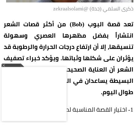
ذكرى السلمي (جدة) @zekraalsolami
تعد قصة البوب (Bob) من أكثر قصات الشعر
انتشاراً بفضل مظهرها العصري وسهولة
تنسيقها، إلا أن ارتفاع درجات الحرارة والرطوبة قد
يؤثران على شكلها وثباتها. ويؤكد خبراء تصفيف
الشعر أن العناية الصحيحة واتباع بعض الخطوات
البسيطة يساعدان في الحفاظ على إطلالة أنيقة
طوال اليوم.
1- اختيار القصة المناسبة لطبيعة الشعر
احرصي على استشارة مصفف الشعر لاختيار طول