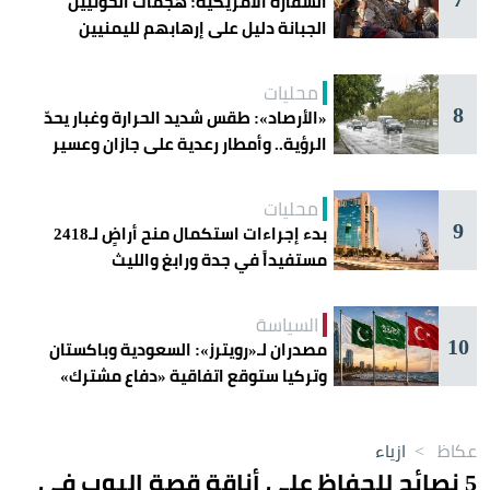
السفارة الأمريكية: هجمات الحوثيين
الجبانة دليل على إرهابهم لليمنيين
محليات
8
«الأرصاد»: طقس شديد الحرارة وغبار يحدّ
الرؤية.. وأمطار رعدية على جازان وعسير
محليات
9
بدء إجراءات استكمال منح أراضٍ لـ2418
مستفيداً في جدة ورابغ والليث
السياسة
10
مصدران لـ«رويترز»: السعودية وباكستان
وتركيا ستوقع اتفاقية «دفاع مشترك»
اليوم في جدة
عكاظ
>
ازياء
5 نصائح للحفاظ على أناقة قصة البوب في