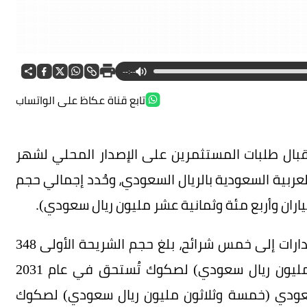
--:--
تابع قناة عكاظ على الواتساب
ستقبال طلبات المستثمرين على الإصدار المحلي لشهر
 العربية السعودية بالريال السعودي، وحُدد إجمالي حجم
وبحسب البيان الصادر عن المركز فقد قسمت الإصدارات إلى خمس شرائح، بلغ حجم الشريحة الأولى 348
مليون ريال سعودي (ثلاث مئة وثمانية وأربعون مليون ريال سعودي) لصكوك تُستحق في عام 2031
ة الثانية 35 مليون ريال سعودي (خمسة وثلاثون مليون ريال سعودي) لصكوك