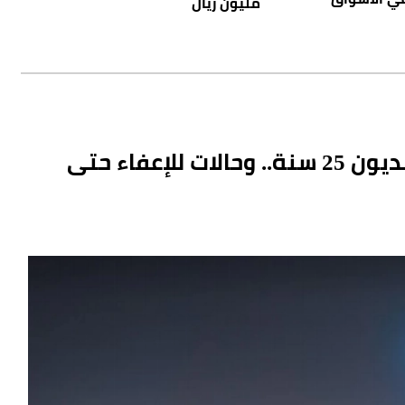
مليون ريال
نظام إيرادات الدولة: تمكين تقسيط الديون 25 سنة.. وحالات للإعفاء حتى