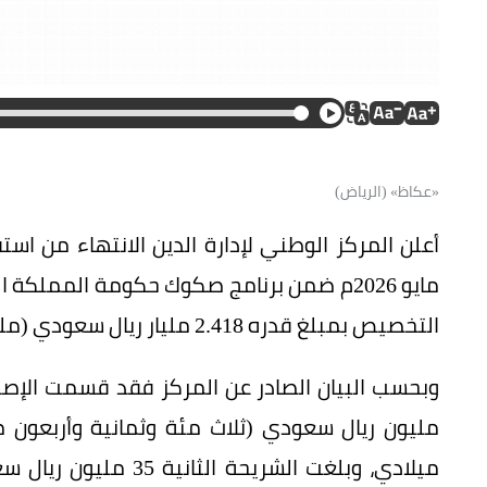
«عكاظ» (الرياض)
أعلن المركز الوطني لإدارة الدين الانتهاء من ا
مايو 2026م ضمن برنامج صكوك حكومة المملكة
التخصيص بمبلغ قدره 2.418 مليار ريال سعودي (ملياران وأربع مئة وثمانية عشر مليون ريال سعودي).
ميلادي، وبلغت الشريح