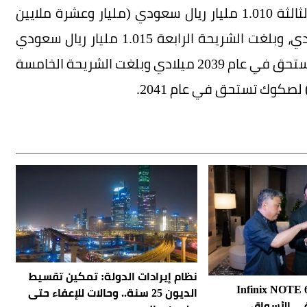
تستحق في عام 2033م ميلادي، وبلغت الشريحة الثالثة 1.010 مليار ريال سعودي (مليار وعشرة ملايين
ريال سعودي) لصكوك تُستحق في عام 2036 ميلادي، وبلغت الشريحة الرابعة 1.015 مليار ريال سعودي
(مليار وخمسة عشر مليون ريال سعودي) لصكوك تستحق في عام 2039 ميلادي وبلغت الشريحة الخامسة
نظام إيرادات الدولة: تمكين تقسيط
لة هواتف Infinix NOTE 60
الديون 25 سنة.. وحالات للإعفاء حتى
في الأسواق