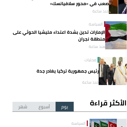
صعب في «محور سلافيانسك»
منذ ساعة
السياسة
الإمارات تدين بشدة اعتداء مليشيا الحوثي على
منطقة نجران
منذ ساعة
محليات
رئيس جمهورية تركيا يغادر جدة
منذ ساعة
الأكثر قراءة
يوم
أسبوع
شهر
السياسة