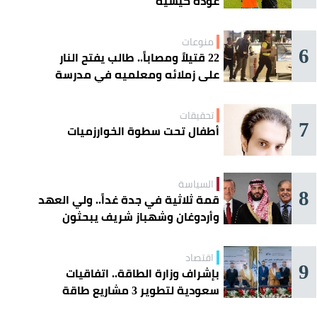
عودة كيسيه
منوعات
6
22 قتيلاً ومصاباً.. طالب يفتح النار
على زملائه ومعلميه في مدرسة
ثانوية
تحقيقات
7
أطفال تحت سطوة الخوارزميات
السياسة
8
قمة ثلاثية في جدة غداً.. ولي العهد
وأردوغان وشهباز شريف يبحثون
تعزيز التعاون
اقتصاد
9
بإشراف وزارة الطاقة.. اتفاقيات
سعودية لتطوير 3 مشاريع طاقة
شمسية في سورية