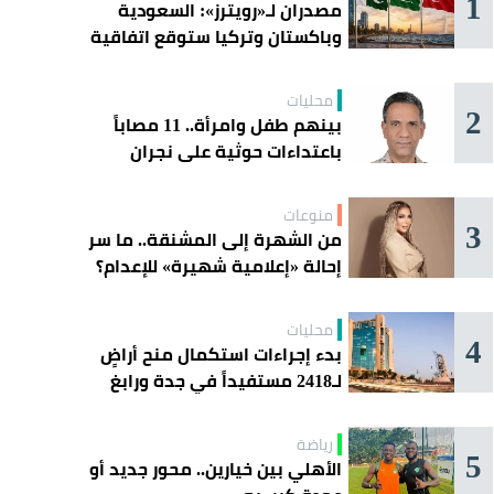
1
مصدران لـ«رويترز»: السعودية
وباكستان وتركيا ستوقع اتفاقية
«دفاع مشترك» اليوم في جدة
محليات
2
بينهم طفل وامرأة.. 11 مصاباً
باعتداءات حوثية على نجران
منوعات
3
من الشهرة إلى المشنقة.. ما سر
إحالة «إعلامية شهيرة» للإعدام؟
محليات
4
بدء إجراءات استكمال منح أراضٍ
لـ2418 مستفيداً في جدة ورابغ
والليث
رياضة
5
الأهلي بين خيارين.. محور جديد أو