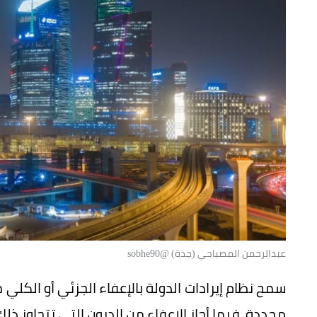
عبدالرحمن المصباحي (جدة) @sobhe90
سمح نظام إيرادات الدولة بالإعفاء الجزئي أو الكلي 
محددة، فيما أجاز الإعفاء من الديون التي تتجاوز ذل