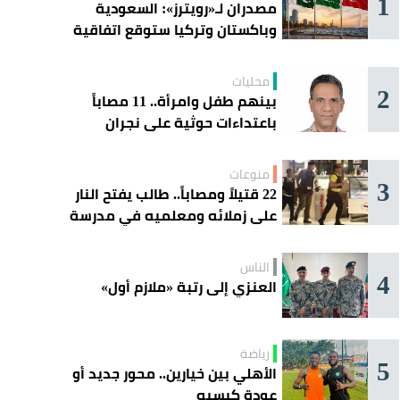
1
مصدران لـ«رويترز»: السعودية
وباكستان وتركيا ستوقع اتفاقية
«دفاع مشترك» اليوم في جدة
محليات
2
بينهم طفل وامرأة.. 11 مصاباً
باعتداءات حوثية على نجران
منوعات
3
22 قتيلاً ومصاباً.. طالب يفتح النار
على زملائه ومعلميه في مدرسة
ثانوية
الناس
4
العنزي إلى رتبة «ملازم أول»
رياضة
5
الأهلي بين خيارين.. محور جديد أو
عودة كيسيه