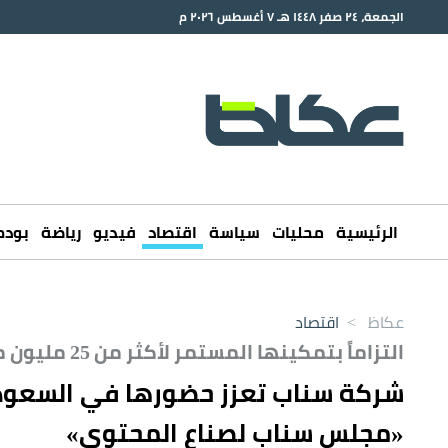
الجمعة، ٢٤ صفر ١٤٤٨ هـ ٧ أغسطس ٢٠٢٦ م
الرئيسية
محليات
سياسة
اقتصاد
فيديو
رياضة
بود
عكاظ
>
اقتصاد
التزاماً بتمكينها المستمر لأكثر من 25 مليون مستخدم نشط شهرياً
شركة سناب تعزز حضورها في السعودي
«مجلس سناب لصناع المحتوى»