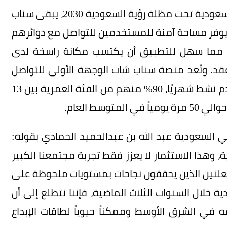
وبالتزامن مع التحولات المتسارعة التي تشهدها السعودية تحت مظلة رؤية السعودية 2030، يبقى سناب
ذ يوفر مساحة آمنة للمستخدمين للتواصل مع دوائرهم
، مما سهل للتطبيق أن يكتسب مكانة راسخة لدى
. وتُعد منصة سناب شات الوجهة الأولى للتواصل
الرقمي في المملكة، حيث تضم 25 مليون مستخدم نشط شهريًا، 90% منهم من الفئة العمرية بين 13
ي السعودية عبد الله بن عبدالحميد الحمادي بقوله:
ة، وهذا الاستثمار لا يعزز فقط تجربة مجتمعنا الكبير
علنين الذين يحققون نجاحات بمستويات ملحوظة على
لال السنوات الثلاث الماضية، فإننا نتطلع إلى أن
في الشرق الأوسط وممكناً حيوياً لطاقات الإبداع