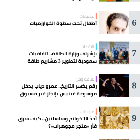
تحقيقات
6
أطفال تحت سطوة الخوارزميات
اقتصاد
7
بإشراف وزارة الطاقة.. اتفاقيات
سعودية لتطوير 3 مشاريع طاقة
شمسية في سورية
ثقافة وفن
8
رقم يكسر التاريخ.. عمرو دياب يدخل
موسوعة غينيس بإنجاز غير مسبوق
منوعات
9
أخذ 10 خواتم وسلسلتين.. كيف سرق
فأر «متجر مجوهرات»؟