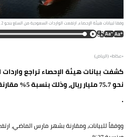
وفقا لبيانات هيئة الإحصاء، ارتفعت الواردات السعودية من السلع بنحو 16.2 مليار ريال وبنسبة 27%، مقارنة بشهر مارس الماضي. (متداولة).
«عكاظ» (الرياض)
نحو 75.7 مليار ريال، وذلك بنسبة 5% مقارنة بنفس الفترة من عام 2025
.
وبنسبة 27%.