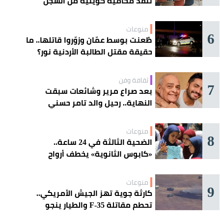
تُنقذ محامية كويتية من السجن
منوعات
6
طُعنت بوسط عمّان وزوّروا قاتلها.. ما
حقيقة مقتل الطالبة الأردنية نور؟
ثقافة وفن
7
بعد صراع مرير وشائعات سبقت
النهاية.. رحيل والد تامر حسني
منوعات
8
الضحية الثالثة في 24 ساعة..
«كابوس الثانوية» يخطف أرواح
طالبات مصر
منوعات
9
كارثة جوية تهز الجيش الأمريكي..
تحطم مقاتلة F-35 والطيار ينجو
بأعجوبة