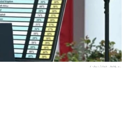
«عكاظ» (واشنطن)
جُمعت قبل أن تقضي المحكمة العليا بإلغا
60% من إجمالي الرسوم المحصلة البالغ 166 مليار دولار.