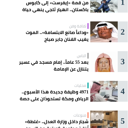
1
من قمة «إيفرست» إلى كابوس
باكستان.. انهيار ثلجي ينهي حياة
متسلقة خليجية
ثقافة وفن
2
«وداعاً صانع الابتسامة».. الموت
يغيب الفنان جابر صباح
الناس
3
بعد 55 عاماً.. إمام مسجد في عسير
يتنازل عن الإمامة
محليات
4
4971 وظيفة جديدة هذا الأسبوع..
الرياض ومكة تستحوذان على حصة
الأسد
منوعات
5
شجار داخل وزارة العدل.. «غلطة»