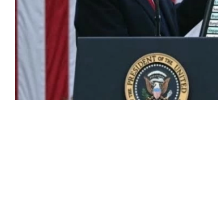
ردت إدارة الرئيس الأمريكي دونالد ترمب نحو 100 مليار دولار من الرسوم الجمركية التي
ء تعريفات «يوم التحرير»، وهو ما يمثل نحو