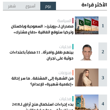
الأكثر قراءة
يوم
أسبوع
شهر
السياسة
1
مصدران لـ«رويترز»: السعودية وباكستان
وتركيا ستوقع اتفاقية «دفاع مشترك»
اليوم في جدة
محليات
2
بينهم طفل وامرأة.. 11 مصاباً باعتداءات
حوثية على نجران
منوعات
3
من الشهرة إلى المشنقة.. ما سر إحالة
«إعلامية شهيرة» للإعدام؟
محليات
4
بدء إجراءات استكمال منح أراضٍ لـ2418