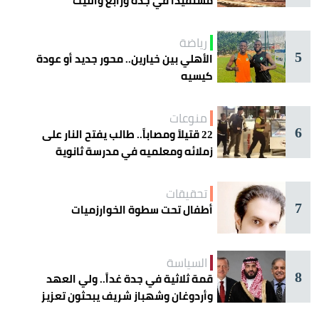
مستفيداً في جدة ورابغ والليث
رياضة
5
الأهلي بين خيارين.. محور جديد أو عودة
كيسيه
منوعات
6
22 قتيلاً ومصاباً.. طالب يفتح النار على
زملائه ومعلميه في مدرسة ثانوية
تحقيقات
7
أطفال تحت سطوة الخوارزميات
السياسة
8
قمة ثلاثية في جدة غداً.. ولي العهد
وأردوغان وشهباز شريف يبحثون تعزيز
التعاون