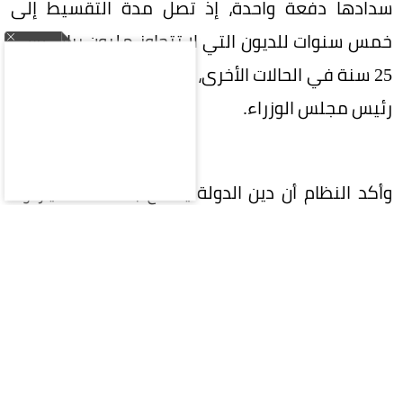
سدادها دفعة واحدة، إذ تصل مدة التقسيط إلى
خمس سنوات للديون التي لا تتجاوز مليون ريال، وإلى
25 سنة في الحالات الأخرى، مع جواز تمديدها بأمر من
رئيس مجلس الوزراء.
وأكد النظام أن دين الدولة يتمتع بصفة الامتياز ولا
يسقط بالتقادم، كما حظر الإعفاء من الديون المترتبة
على جرائم الاختلاس أو التزوير أو التحايل.
وحدد النظام مصادر إيرادات الدولة، لتشمل الرسوم
والضرائب، والمقابلات المالية، والمبيعات، والجزاءات