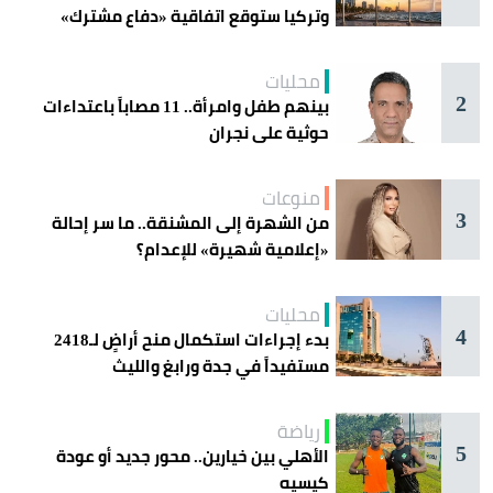
وتركيا ستوقع اتفاقية «دفاع مشترك»
اليوم في جدة
محليات
2
بينهم طفل وامرأة.. 11 مصاباً باعتداءات
حوثية على نجران
منوعات
3
من الشهرة إلى المشنقة.. ما سر إحالة
«إعلامية شهيرة» للإعدام؟
محليات
4
بدء إجراءات استكمال منح أراضٍ لـ2418
مستفيداً في جدة ورابغ والليث
رياضة
5
الأهلي بين خيارين.. محور جديد أو عودة
كيسيه