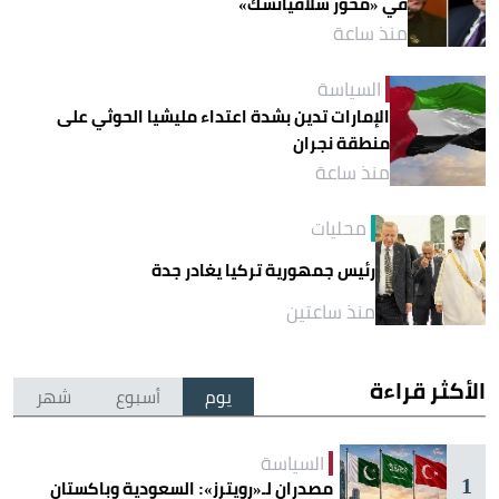
في «محور سلافيانسك»
منذ ساعة
السياسة
الإمارات تدين بشدة اعتداء مليشيا الحوثي على
منطقة نجران
منذ ساعة
محليات
رئيس جمهورية تركيا يغادر جدة
منذ ساعتين
الأكثر قراءة
يوم
أسبوع
شهر
السياسة
1
مصدران لـ«رويترز»: السعودية وباكستان