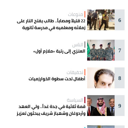
منوعات
6
22 قتيلاً ومصاباً.. طالب يفتح النار على
زملائه ومعلميه في مدرسة ثانوية
الناس
7
العنزي إلى رتبة «ملازم أول»
تحقيقات
8
أطفال تحت سطوة الخوارزميات
السياسة
9
قمة ثلاثية في جدة غداً.. ولي العهد
وأردوغان وشهباز شريف يبحثون تعزيز
التعاون