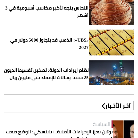
النحاس يتجه لأكبر مكاسب أسبوعية في 3
أشهر
«UBS»: الذهب قد يتجاوز 5000 دولار في
2027
نظام إيرادات الدولة: تمكين تقسيط الديون
25 سنة.. وحالات للإعفاء حتى مليون ريال
آخر الأخبار
السياسة
بوتين يعزز الإجراءات الأمنية.. زيلينسكي: الوضع صعب