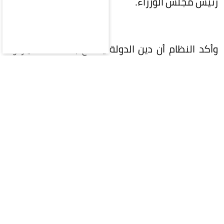
رئيس مجلس الوزراء.
وأكد النظام أن دين الدولة يتمتع بصفة الامتياز ولا
يسقط بالتقادم، كما حظر الإعفاء من الديون المترتبة
على جرائم الاختلاس أو التزوير أو التحايل.
وحدد النظام مصادر إيرادات الدولة، لتشمل الرسوم
والضرائب، والمقابلات المالية، والمبيعات، والجزاءات
والغرامات، وبيع أملاك الدولة وتأجيرها، والتعويضات،
والعوائد المالية الناتجة عن العقود أو الثروات
الطبيعية أو التخصيص أو الاستثمار، إضافة إلى أي