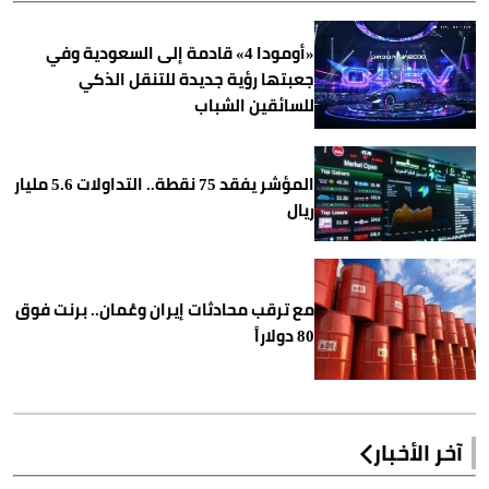
«أومودا 4» قادمة إلى السعودية وفي
جعبتها رؤية جديدة للتنقل الذكي
للسائقين الشباب
المؤشر يفقد 75 نقطة.. التداولات 5.6 مليار
ريال
مع ترقب محادثات إيران وعُمان.. برنت فوق
80 دولاراً
آخر الأخبار