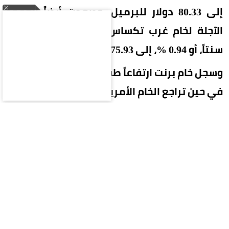
إلى 80.33 دولار للبرميل. وصعدت أيضاً العقود
الآجلة لخام غرب تكساس الوسيط الأمريكي 71
سنتاً، أو 0.94 %، إلى 75.93 دولار للبرميل.
وسجل خام برنت ارتفاعاً طفيفاً عند التسوية أمس،
في حين تراجع الخام الأمريكي قليلاً
.
آمال فتح «هرمز»
وأوضح المتحدث باسم وزارة الخارجية الإيرانية
إسماعيل بقائي أن طهران ومسقط توصلتا إلى تفاهم
مشترك بشأن الإحداثيات الجغرافية لممر ملاحي عبر