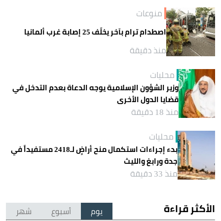
منوعات
اصطدام ترام بآخر يخلّف 25 إصابة غرب ألمانيا
منذ دقيقة
محليات
وزير الشؤون الإسلامية يوجه الدعاة بعدم التدخل في
قضايا الدول الأخرى
منذ 18 دقيقة
محليات
بدء إجراءات استكمال منح أراضٍ لـ2418 مستفيداً في
جدة ورابغ والليث
منذ 33 دقيقة
الأكثر قراءة
يوم
أسبوع
شهر