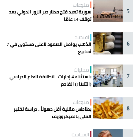
منوعات
5
سورية تعيد فتح مطار دير الزور الدولي بعد
توقف 14 عامًا
اقتصاد
6
الذهب يواصل الصعود لأعلى مستوى في 7
أسابيع
محليات
7
باستثناء 4 إدارات.. انطلاقة العام الدراسي
(الثلاثاء) القادم
منوعات
8
بطاطس مقلية أقل دهوناً.. دراسة تختبر
القلي بالميكروويف
السياسة