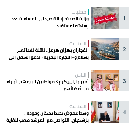
محليات
1
وزارة الصحة: إحالة صيدلي للمساءلة بعد
إساءته لمستفيد
السياسة
2
انفجاران يهزان هرمز.. ناقلة نفط تعبر
بسلام و«التجارة البحرية» تدعو السفن إلى
الحذر
الناس
3
أمير جازان يكرّم 3 مواطنين لتبرعهم بأجزاء
من أعضائهم
السياسة
4
وسط غموض يحيط بمكان وجوده..
بزشكيان: التواصل مع المرشد صعب للغاية