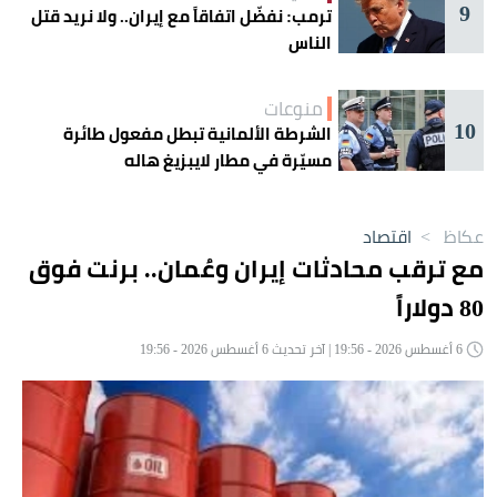
9
ترمب: نفضّل اتفاقاً مع إيران.. ولا نريد قتل
الناس
منوعات
10
الشرطة الألمانية تبطل مفعول طائرة
مسيّرة في مطار لايبزيغ هاله
عكاظ
>
اقتصاد
مع ترقب محادثات إيران وعُمان.. برنت فوق
80 دولاراً
6 أغسطس 2026 - 19:56 | آخر تحديث 6 أغسطس 2026 - 19:56