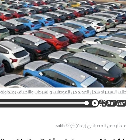
طلب الاستيراد شمل العديد من الموديلات والشركات والأصناف (متداولة)
عبدالرحمن المصباحي (جدة) @sobhe90