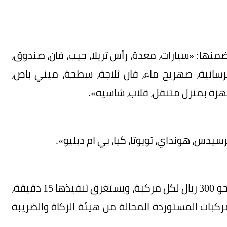
منها: «سيارات، معدة، رأس تريلا، جيب، فان، صندوق،
سانية، صهريج ماء، فان ثلاجة، سطحة، ميني باص،
زة بمنزل متنقل، قلاب، شاسيه».
وتبلغ تكلفة خدمة «فحص المركبات المستوردة» نحو 300 ريال لكل مركبة، ويستغرق تنفيذها 15 دقيقة،
بات المستوردة المحالة من هيئة الزكاة والضريبة