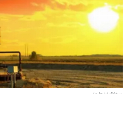
«عكاظ» (طوكيو)
تراجعت أسعار النفط اليوم، متأثرةً بالتطورات الجيو
وانخفضت العقود الآجلة لخام برنت 37 سنتًا، أو 0.5% إلى 79.08 دولارًا للبرميل.
وتراجعت العقود الآجلة لخام غرب تكساس الوسيط الأمريكي 53 سنتًا أو 0.7% إلى 74.69 دو