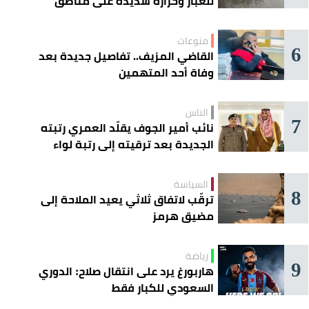
للغبار وحرارة شديدة على مناطق
عدة
منوعات
6
القاضي المزيف.. تفاصيل جديدة بعد
وفاة أحد المتهمين
الناس
7
نائب أمير الجوف يقلّد العمري رتبته
الجديدة بعد ترقيته إلى رتبة لواء
السياسة
8
ترقّب لاتفاق ثلاثي يعيد الملاحة إلى
مضيق هرمز
رياضة
9
هاربورغ يرد على انتقال صلاح: الدوري
السعودي للكبار فقط