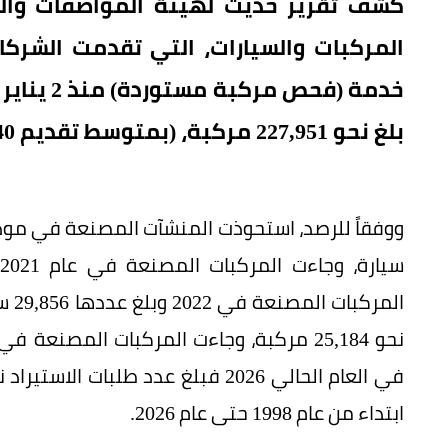
كشف تقرير حديث لهيئة المواصفات والم
المركبات والسيارات، التي تقدمت الشرك
بلغ نحو 227,951 مركبة، (بمتوسط تقديم 1,640 طلب استيراد يومياً إلى الهيئة).
ابتداء من عام 1998 حتى عام 2026.