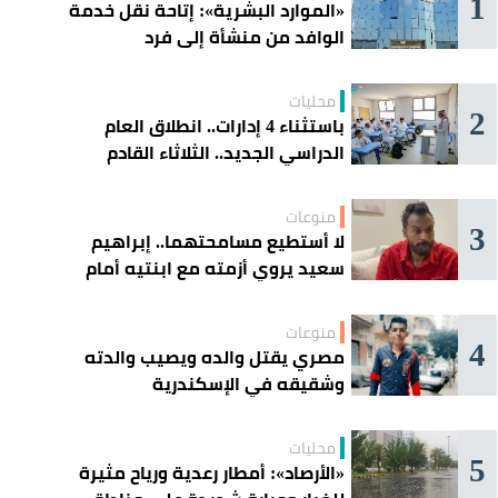
1
«الموارد البشرية»: إتاحة نقل خدمة
الوافد من منشأة إلى فرد
محليات
2
باستثناء 4 إدارات.. انطلاق العام
الدراسي الجديد.. الثلاثاء القادم
منوعات
3
لا أستطيع مسامحتهما.. إبراهيم
سعيد يروي أزمته مع ابنتيه أمام
القضاء
منوعات
4
مصري يقتل والده ويصيب والدته
وشقيقه في الإسكندرية
محليات
5
«الأرصاد»: أمطار رعدية ورياح مثيرة