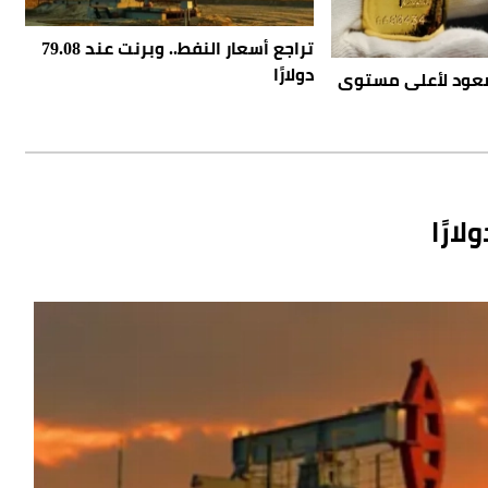
تراجع أسعار النفط.. وبرنت عند 79.08
دولارًا
عود لأعلى مستوى