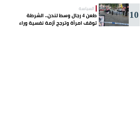
السياسة
10
طعن 4 رجال وسط لندن.. الشرطة
توقف امرأة وترجح أزمة نفسية وراء
الهجوم