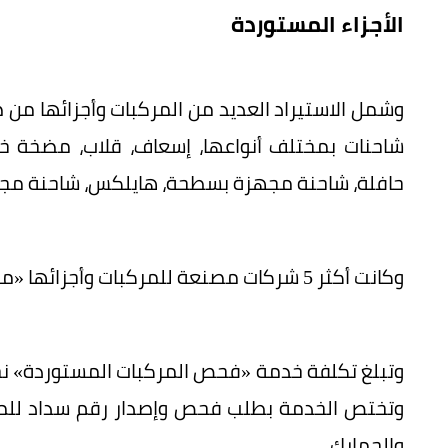
الأجزاء المستوردة
وشمل الاستيراد العديد من المركبات وأجزائها من ض
شاحنات بمختلف أنواعها، إسعاف، قلاب، مضخة خر
حافلة، شاحنة مجهزة بسطحة، هايلكس، شاحنة مجه
وكانت أكثر 5 شركات مصنعة للمركبات وأجزائها «مرسيدس، هونداي، تويوتا، كيا، بي ام دبليو».
وتختص الخدمة بطلب فحص وإصدار رقم سداد للمرك
والجمارك.