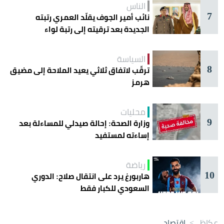
الناس
7
نائب أمير الجوف يقلّد العمري رتبته
الجديدة بعد ترقيته إلى رتبة لواء
السياسة
8
ترقّب لاتفاق ثلاثي يعيد الملاحة إلى مضيق
هرمز
محليات
9
وزارة الصحة: إحالة صيدلي للمساءلة بعد
إساءته لمستفيد
رياضة
10
هاربورغ يرد على انتقال صلاح: الدوري
السعودي للكبار فقط
عكاظ
>
اقتصاد