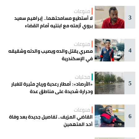
منوعات
3
لا أستطيع مسامحتهما.. إبراهيم سعيد
يروي أزمته مع ابنتيه أمام القضاء
منوعات
4
مصري يقتل والده ويصيب والدته وشقيقه
في الإسكندرية
محليات
5
«الأرصاد»: أمطار رعدية ورياح مثيرة للغبار
وحرارة شديدة على مناطق عدة
منوعات
6
القاضي المزيف.. تفاصيل جديدة بعد وفاة
أحد المتهمين