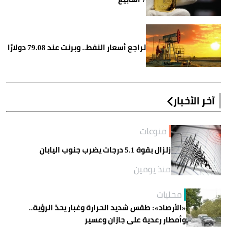
تراجع أسعار النفط.. وبرنت عند 79.08 دولارًا
آخر الأخبار
منوعات
زلزال بقوة 5.1 درجات يضرب جنوب اليابان
منذ يومين
محليات
«الأرصاد»: طقس شديد الحرارة وغبار يحدّ الرؤية..
وأمطار رعدية على جازان وعسير