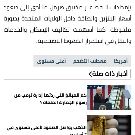
بإمدادات النفط عبر مضيق هرمز، ما أدى إلى صعود
أسعار البنزين والطاقة داخل الولايات المتحدة بصورة
ملحوظة، كما أسهمت تكاليف الإسكان والخدمات
والنقل في استمرار الضغوط التضخمية.
أمريكا
معدلات التضخم
أعلى مستوى
أخبار ذات صلة
كم المبالغ التي ردتها إدارة ترمب من
رسوم الجمارك الملغاة ؟
الذهب يواصل الصعود لأعلى مستوى في
7 أسابيع