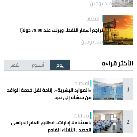
منذ يومين
اقتصاد
تراجع أسعار النفط.. وبرنت عند 79.08 دولارًا
منذ يومين
الأكثر قراءة
يوم
أسبوع
شهر
اقتصاد
1
«الموارد البشرية»: إتاحة نقل خدمة الوافد
من منشأة إلى فرد
محليات
2
باستثناء 4 إدارات.. انطلاق العام الدراسي
الجديد.. الثلاثاء القادم