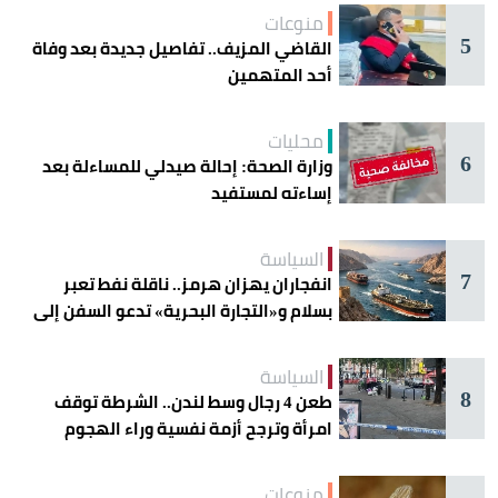
منوعات
5
القاضي المزيف.. تفاصيل جديدة بعد وفاة
أحد المتهمين
محليات
6
وزارة الصحة: إحالة صيدلي للمساءلة بعد
إساءته لمستفيد
السياسة
7
انفجاران يهزان هرمز.. ناقلة نفط تعبر
بسلام و«التجارة البحرية» تدعو السفن إلى
الحذر
السياسة
8
طعن 4 رجال وسط لندن.. الشرطة توقف
امرأة وترجح أزمة نفسية وراء الهجوم
منوعات