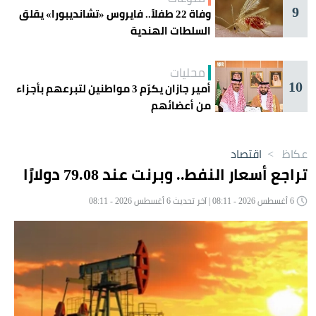
9
وفاة 22 طفلاً.. فايروس «تشانديبورا» يقلق
السلطات الهندية
محليات
10
أمير جازان يكرّم 3 مواطنين لتبرعهم بأجزاء
من أعضائهم
عكاظ
>
اقتصاد
تراجع أسعار النفط.. وبرنت عند 79.08 دولارًا
6 أغسطس 2026 - 08:11 | آخر تحديث 6 أغسطس 2026 - 08:11