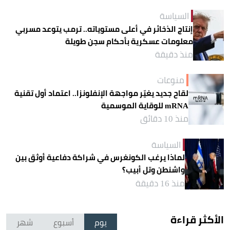
السياسة
إنتاج الذخائر في أعلى مستوياته.. ترمب يتوعد مسربي
معلومات عسكرية بأحكام سجن طويلة
منذ دقيقة
منوعات
لقاح جديد يغيّر مواجهة الإنفلونزا.. اعتماد أول تقنية
mRNA للوقاية الموسمية
منذ 10 دقائق
السياسة
لماذا يرغب الكونغرس في شراكة دفاعية أوثق بين
واشنطن وتل أبيب؟
منذ 16 دقيقة
الأكثر قراءة
يوم
أسبوع
شهر