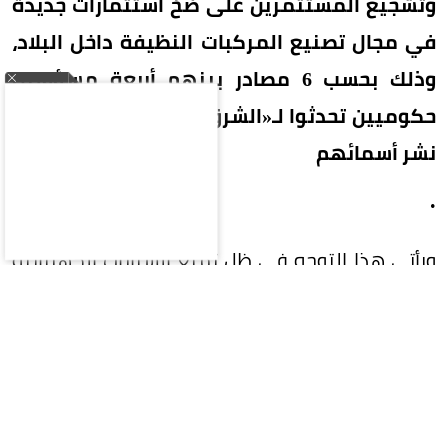
وتشجيع المستثمرين على ضخ استثمارات جديدة
في مجال تصنيع المركبات النظيفة داخل البلاد،
وذلك بحسب 6 مصادر بينهم أربعة مسؤولين
حكوميين تحدثوا لـ«الشرق بلومبيرغ» بشرط عدم
نشر أسمائهم
.
ويأتي هذا التوجه في ظل تمتع السيارات الكهربائية
المستوردة بالكامل حالياً بإعفاء جمركي كامل بنسبة
0%، مع خضوعها لضريبة القيمة المضافة البالغة
14%، في وقت لا تزال مصر دون إنتاج أو تجميع فعلي
لها.