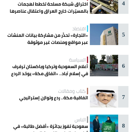
4
اختراق شبكة مسلحة تخطط لهجمات
بالمسيّرات خارج العراق واعتقال عناصرها
اقتصاد
5
«التجارة» تحذّر من مشاركة بيانات المنشآت
عبر مواقع ومنصات غير موثوقة
السياسة
6
أعلام السعودية وتركيا وباكستان ترفرف
في إسلام آباد.. «اتفاق مكة» يوحّد الردع
كتاب ومقالات
7
اتفاقية مكة.. ردع وتوازن إستراتيجي
الناس
8
سعودية تفوز بجائزة «أفضل طالبة» في