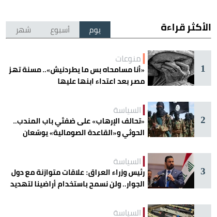
الأكثر قراءة
يوم
أسبوع
شهر
منوعات
1
«أنا مسامحاه بس ما يطردنيش».. مسنة تهز
مصر بعد اعتداء ابنها عليها
السياسة
2
«تحالف الإرهاب» على ضفتَي باب المندب..
الحوثي و«القاعدة الصومالية» يوسّعان
دائرة الخطر
السياسة
3
رئيس وزراء العراق: علاقات متوازنة مع دول
الجوار.. ولن نسمح باستخدام أراضينا لتهديد
أمنها
السياسة