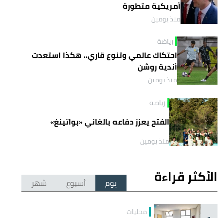
أمريكية متطورة
منذ يومين
رياضة
احتكاك عالمي وتنوع قاري.. هكذا استعدت
أندية روشن
منذ يومين
رياضة
الفتح يعزز دفاعه بالغاني «بواتينغ»
منذ يومين
الأكثر قراءة
يوم
أسبوع
شهر
محليات