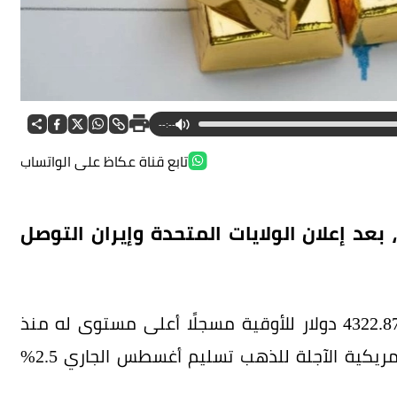
--:--
تابع قناة عكاظ على الواتساب
الذهب بأكثر من 2% اليوم، بعد إعلان الولايات المتحدة وإيران التوصل
وصعد الذهب في المعاملات الفورية 2.5% إلى 4322.87 دولار للأوقية مسجلًا أعلى مستوى له منذ
التاسع من يونيو الجاري، بينما ارتفعت العقود الأمريكية الآجلة للذهب تسليم أغسطس الجاري 2.5%