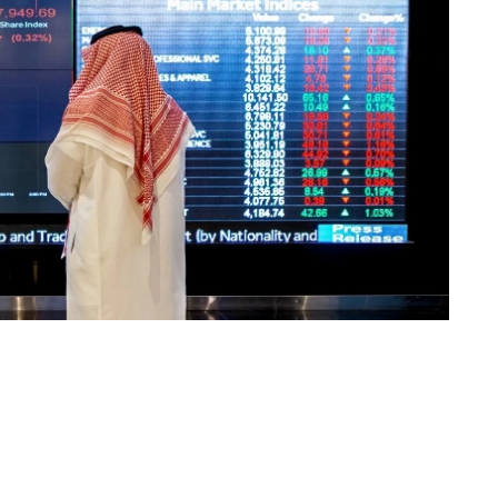
عبدالرحمن المصباحي (جدة) sobhe90@
كشف رصد أ