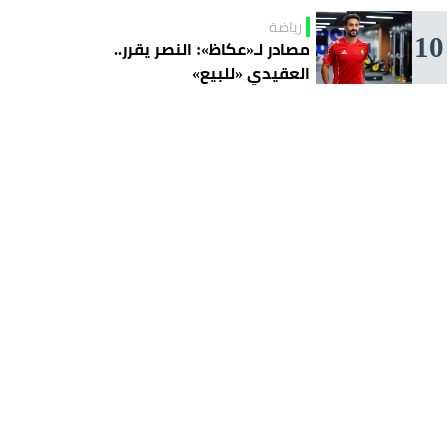
رياضة
10
مصادر لـ«عكاظ»: النصر يقرر..
العقيدي «للبيع»