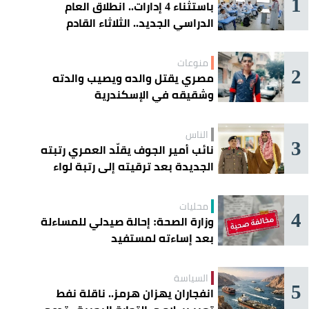
1
باستثناء 4 إدارات.. انطلاق العام
الدراسي الجديد.. الثلاثاء القادم
منوعات
2
مصري يقتل والده ويصيب والدته
وشقيقه في الإسكندرية
الناس
3
نائب أمير الجوف يقلّد العمري رتبته
الجديدة بعد ترقيته إلى رتبة لواء
محليات
4
وزارة الصحة: إحالة صيدلي للمساءلة
بعد إساءته لمستفيد
السياسة
5
انفجاران يهزان هرمز.. ناقلة نفط