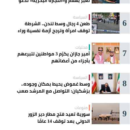
تعبر بسلام و«التجارة البحرية» تدعو
السفن إلى الحذر
السياسة
6
طعن 4 رجال وسط لندن.. الشرطة
توقف امرأة وترجح أزمة نفسية وراء
الهجوم
محليات
7
أمير جازان يكرّم 3 مواطنين لتبرعهم
بأجزاء من أعضائهم
السياسة
8
وسط غموض يحيط بمكان وجوده..
بزشكيان: التواصل مع المرشد صعب
للغاية
منوعات
9
سورية تعيد فتح مطار دير الزور
الدولي بعد توقف 14 عامًا