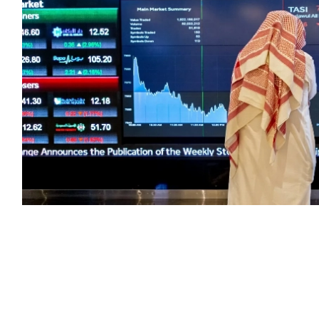
جرته «عكاظ» تسجيل 18 شركة مدرجة في سوق الأسهم الرئيسي (تاسي)