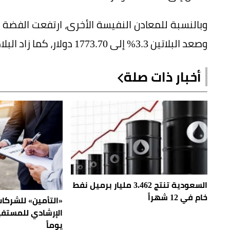
وصعد البلاتين 3.3% إلى 1773.70 دولار، كما زاد البلاديوم 3.3% ليبلغ 1324.75 دولار.
أخبار ذات صلة
السعودية تنتج 3.462 مليار برميل نفط
خام في 12 شهراً
«التأمين» للشركات:
يوماً