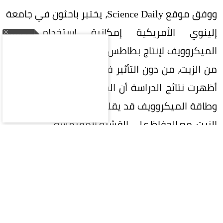
ووفق موقع Science Daily، يختبر باحثون في جامعة
إلينوي الأمريكية إمكانية استخدام طاقة
الميكروويف لإنتاج بطاطس مقلية تمتص كمية أقل
من الزيت، من دون التأثير في مذاقها أو قوامها، إذ
أظهرت نتائج الدراسة أن الجمع بين القلي التقليدي
وطاقة الميكروويف قد يقلل زمن الطهي وامتصاص
الزيت، مع الحفاظ على القشرة المقرمشة.
وقال الباحث الرئيسي باوان سينغ تاخار، أستاذ هندسة
الأغذية في جامعة إلينوي، إن المستهلكين يرغبون
في أطعمة أكثر صحة، لكن النكهة التي يمنحها
الزيت للأطعمة المقلية تجعل تقليل الدهون تحدياً