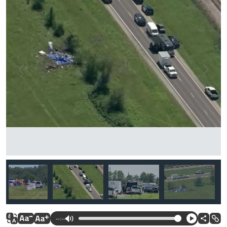
--:--