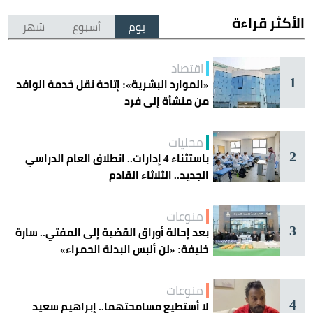
الأكثر قراءة
يوم
أسبوع
شهر
اقتصاد
1
«الموارد البشرية»: إتاحة نقل خدمة الوافد
من منشأة إلى فرد
محليات
2
باستثناء 4 إدارات.. انطلاق العام الدراسي
الجديد.. الثلاثاء القادم
منوعات
3
بعد إحالة أوراق القضية إلى المفتي.. سارة
خليفة: «لن ألبس البدلة الحمراء»
منوعات
4
لا أستطيع مسامحتهما.. إبراهيم سعيد