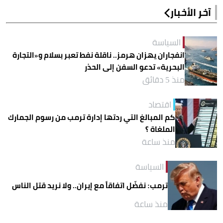
آخر الأخبار
السياسة
انفجاران يهزان هرمز.. ناقلة نفط تعبر بسلام و«التجارة
البحرية» تدعو السفن إلى الحذر
منذ 5 دقائق
اقتصاد
كم المبالغ التي ردتها إدارة ترمب من رسوم الجمارك
الملغاة ؟
منذ ساعة
السياسة
ترمب: نفضّل اتفاقاً مع إيران.. ولا نريد قتل الناس
منذ ساعة