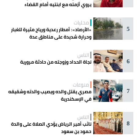
يروي أزمته مع ابنتيه أمام القضاء
محليات
5
«الأرصاد»: أمطار رعدية ورياح مثيرة للغبار
وحرارة شديدة على مناطق عدة
الناس
6
نجاة الحداد وزوجته من حادثة مرورية
منوعات
7
مصري يقتل والده ويصيب والدته وشقيقه
في الإسكندرية
الناس
8
نائب أمير الرياض يؤدي الصلاة على والدة
حمود بن سعود