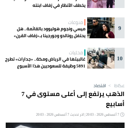
يخطف الأنظار في زفاف ابنته
منوعات
9
ميسي ونجوم هوليوود بالقائمة.. هل
يحتفل رونالدو وجورجينا بـ«زفاف القرن»
غداً؟
محليات
10
غالبيتها في الرياض ومكة.. «جدارات» تطرح
5891 وظيفة للسعوديين هذا الأسبوع
عكاظ
>
اقتصاد
الذهب يرتفع إلى أعلى مستوى في 7
أسابيع
7 أغسطس 2026 - 20:03 | آخر تحديث 7 أغسطس 2026 - 20:03