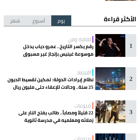
الأكثر قراءة
يوم
أسبوع
شهر
ثقافة وفن
1
رقم يكسر التاريخ.. عمرو دياب يدخل
موسوعة غينيس بإنجاز غير مسبوق
اقتصاد
2
نظام إيرادات الدولة: تمكين تقسيط الديون
25 سنة.. وحالات للإعفاء حتى مليون ريال
منوعات
3
22 قتيلاً ومصاباً.. طالب يفتح النار على
زملائه ومعلميه في مدرسة ثانوية
منوعات