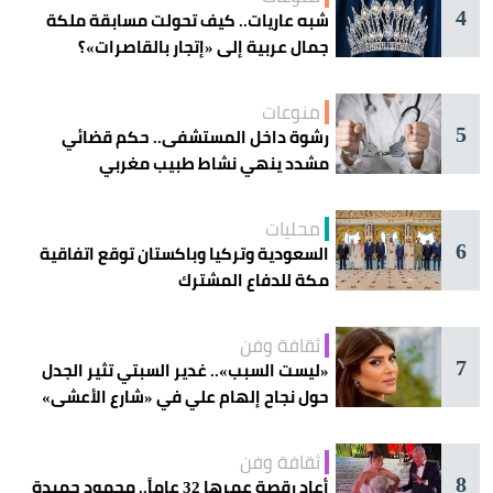
4
شبه عاريات.. كيف تحولت مسابقة ملكة
جمال عربية إلى «إتجار بالقاصرات»؟
منوعات
5
رشوة داخل المستشفى.. حكم قضائي
مشدد ينهي نشاط طبيب مغربي
محليات
6
السعودية وتركيا وباكستان توقع اتفاقية
مكة للدفاع المشترك
ثقافة وفن
7
«ليست السبب».. غدير السبتي تثير الجدل
حول نجاح إلهام علي في «شارع الأعشى»
ثقافة وفن
8
أعاد رقصة عمرها 32 عاماً.. محمود حميدة