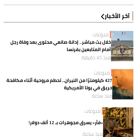
آخر الأخبار
منوعات
خلال بث مباشر.. إدانة صانعي محتوى بعد وفاة رجل
أمام المتابعين بفرنسا
منذ 45 دقيقة
منوعات
427 كيلومترًا من النيران.. تحطم مروحية أثناء مكافحة
حريق في يوتا الأمريكية
منذ ساعة
منوعات
«فأر» يسرق مجوهرات بـ 12 ألف دولار!
منذ ساعة