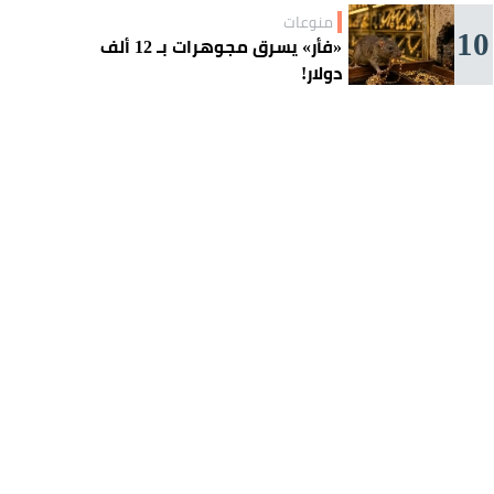
منوعات
10
«فأر» يسرق مجوهرات بـ 12 ألف
دولار!