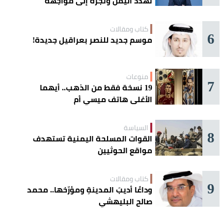
تهدد اليمن وتجرّه إلى مواجهة
إقليمية
كتاب ومقالات
6
موسم جديد للنصر بعراقيل جديدة!
منوعات
7
19 نسخة فقط من الذهب.. أيهما
الأغلى هاتف ميسي أم
«كريستيانو»؟
السياسة
8
القوات المسلحة اليمنية تستهدف
مواقع الحوثيين
كتاب ومقالات
9
وداعًا أديبَ المدينةِ ومؤرّخها.. محمد
صالح البليهشي