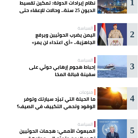
1
نظام إيرادات الدولة: تمكين تقسيط
الديون 25 سنة.. وحالات للإعفاء حتى
مليون ريال
السياسة
2
اليمن يضرب الحوثيين ويرفع
الجاهزية.. «أي اعتداء لن يمر»
السياسة
3
إحباط هجوم إرهابي حوثي على
سفينة قبالة المخا
منوعات
4
ما الحيلة التي تبرّد سيارتك وتوفر
الوقود وتحمي التكييف في الصيف؟
السياسة
5
المبعوث الأممي: هجمات الحوثيين