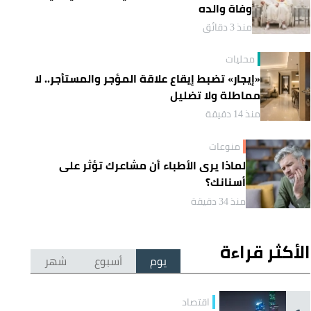
وفاة والده
منذ 3 دقائق
محليات
«إيجار» تضبط إيقاع علاقة المؤجر والمستأجر.. لا
مماطلة ولا تضليل
منذ 14 دقيقة
منوعات
لماذا يرى الأطباء أن مشاعرك تؤثر على
أسنانك؟
منذ 34 دقيقة
الأكثر قراءة
يوم
أسبوع
شهر
اقتصاد