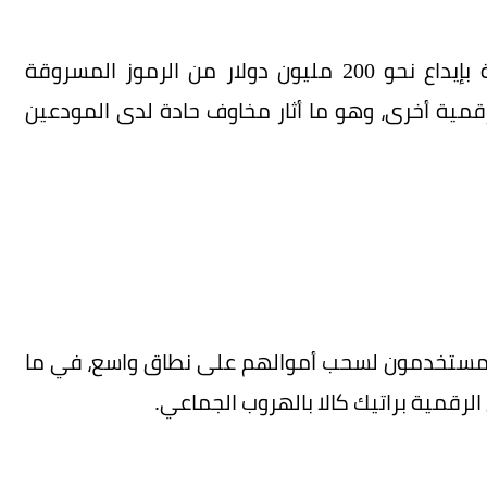
ووفق باحثين في الأمن السيبراني، قام القراصنة بإيداع نحو 200 مليون دولار من الرموز المسروقة
مية أخرى، وهو ما أثار مخاوف حادة لدى المودعين
 المستخدمون لسحب أموالهم على نطاق واسع، في ما
رقمية براتيك كالا بالهروب الجماعي.