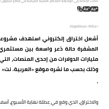
أعادت الحادثة إلى الواجهة المخاطر الأمنية المزمنة في قطاع التمويل ا
«عكاظ» (سنغافورة)
أشعل اختراق إلكتروني استهدف مشروعاً ر
المشفرة حالة ذعر واسعة بين مستثمري 
مليارات الدولارات من إحدى المنصات، التي
وذلك بحسب ما نشره موقع «العربية. نت»
.
والاختراق، الذي وقع في عطلة نهاية الأسبوع، أسفر عن سرقة نحو 300 مليون دول