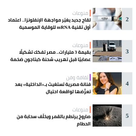
منوعات
2
لقاح جديد يغيّر مواجهة الإنفلونزا.. اعتماد
أول تقنية mRNA للوقاية الموسمية
منوعات
3
بقيمة 3 مليارات.. مصر تفكك تشكيلًا
عصابيًا قبل تهريب شحنة كبتاجون ضخمة
ثقافة وفن
4
فنانة مصرية تستغيث بـ«الداخلية» بعد
تعرُّضها لواقعة احتيال
منوعات
5
صاروخ يرتطم بالقمر ويخلّف سحابة من
الحطام