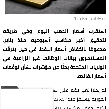
«عكاظ» (سنغافورا)
استقرت أسعار ‌الذهب اليوم، وفي طريقه
لتحقيق أكبر مكاسب أسبوعية منذ يناير،
مدعومًا بانخفاض أسعار النفط، في حين يترقّب
المستثمرون بيانات الوظائف غير الزراعية في
الولايات المتحدة بحثًا عن مؤشرات بشأن توقّعات
أسعار الفائدة.
لم يطرأ تغير يذكر على سعر الذهب في المعاملات
الفورية ليستقرّ ​عند 4235.57 دولارًا للأوقية (الأونصة)،
لكنه حقق مكاسب بنسبة 4.8% خلال الأسبوع.