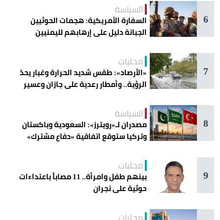
السياسة
6
السفارة الأمريكية: هجمات الحوثيين
الجبانة دليل على إرهابهم لليمنيين
محليات
7
«الأرصاد»: طقس شديد الحرارة وغبار يحدّ
الرؤية.. وأمطار رعدية على جازان وعسير
السياسة
8
مصدران لـ«رويترز»: السعودية وباكستان
وتركيا ستوقع اتفاقية «دفاع مشترك»
اليوم في جدة
محليات
9
بينهم طفل وامرأة.. 11 مصاباً باعتداءات
حوثية على نجران
محليات