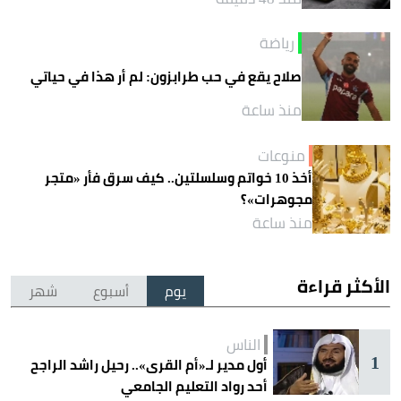
رياضة
صلاح يقع في حب طرابزون: لم أر هذا في حياتي
منذ ساعة
منوعات
أخذ 10 خواتم وسلسلتين.. كيف سرق فأر «متجر
مجوهرات»؟
منذ ساعة
الأكثر قراءة
يوم
أسبوع
شهر
الناس
1
أول مدير لـ«أم القرى».. رحيل راشد الراجح
أحد رواد التعليم الجامعي