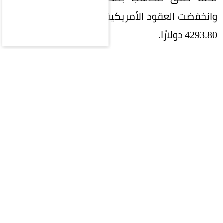
وانخفضت العقود الأمريكية الآجلة للذهب 0.1% إلى
4293.80 دولارًا.
وبالنسبة للمعادن النفيسة الأخرى، ​تراجعت الفضة
في المعاملات الفورية 0.4% لتصل إلى 61.26 دولارًا ​
للأوقية، وانخفض البلاتين 0.5% إلى 1720.75 دولارًا،
وهبط البلاديوم 0.5% إلى 1363.50 دولارًا.
المقالة التالية